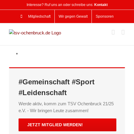
Zum
Interesse? Ruf uns an oder schreibe uns:
Kontakt
Inhalt
springen
Mitgliedschaft
Wir gegen Gewalt
Sponsoren
#Gemeinschaft #Sport
#Leidenschaft
Werde aktiv, komm zum TSV Ochenbruck 21/25
e.V. - Wir bringen Leute zusammen!
JETZT MITGLIED WERDEN!