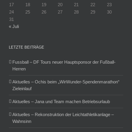
17
18
19
20
21
22
23
24
25
26
27
28
29
30
31
« Juli
LETZTE BEITRÄGE
Fussball – DF Tours neuer Hauptsponsor der Fußball-
Herren
Aktuelles – Ochis beim „WirWunder-Spendenmarathon“
Zieleinlauf
Aktuelles – Jana und Team machen Betriebsurlaub
Aktuelles – Rekonstruktion der Leichtathletikanlage –
Wahnsinn