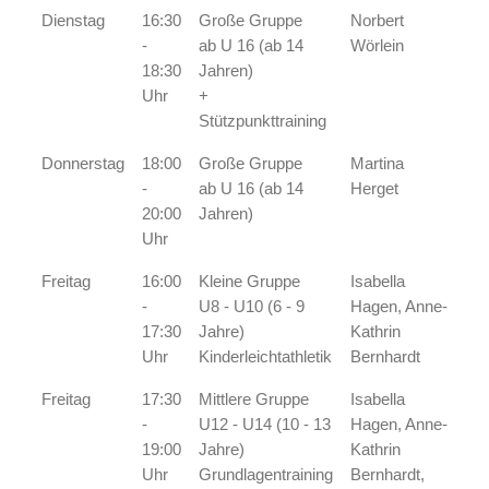
Dienstag
16:30
Große Gruppe
Norbert
-
ab U 16 (ab 14
Wörlein
18:30
Jahren)
Uhr
+
Stützpunkttraining
Donnerstag
18:00
Große Gruppe
Martina
-
ab U 16 (ab 14
Herget
20:00
Jahren)
Uhr
Freitag
16:00
Kleine Gruppe
Isabella
-
U8 - U10 (6 - 9
Hagen, Anne-
17:30
Jahre)
Kathrin
Uhr
Kinderleichtathletik
Bernhardt
Freitag
17:30
Mittlere Gruppe
Isabella
-
U12 - U14 (10 - 13
Hagen, Anne-
19:00
Jahre)
Kathrin
Uhr
Grundlagentraining
Bernhardt,