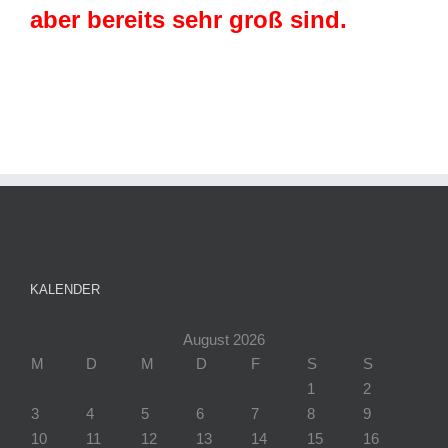
aber bereits sehr groß sind.
KALENDER
August 2026
M
D
M
D
F
S
S
1
2
3
4
5
6
7
8
9
10
11
12
13
14
15
16