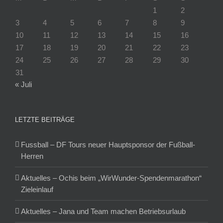
1
2
3
4
5
6
7
8
9
10
11
12
13
14
15
16
17
18
19
20
21
22
23
24
25
26
27
28
29
30
31
« Juli
LETZTE BEITRÄGE
Fussball – DF Tours neuer Hauptsponsor der Fußball-
Herren
Aktuelles – Ochis beim „WirWunder-Spendenmarathon“
Zieleinlauf
Aktuelles – Jana und Team machen Betriebsurlaub