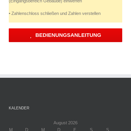
(Eingangsbereich Gebäude) einwerfen
• Zahlenschloss schließen und Zahlen verstellen
BEDIENUNGSANLEITUNG
KALENDER
August 2026
M
D
M
D
F
S
S