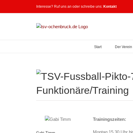
Zum
Interesse? Ruf uns an oder schreibe uns:
Kontakt
Inhalt
springen
Start
Der Verein
Funktionäre/Training
Trainingszeiten:
Montag 15.30 Uhr bi
Gabi Timm