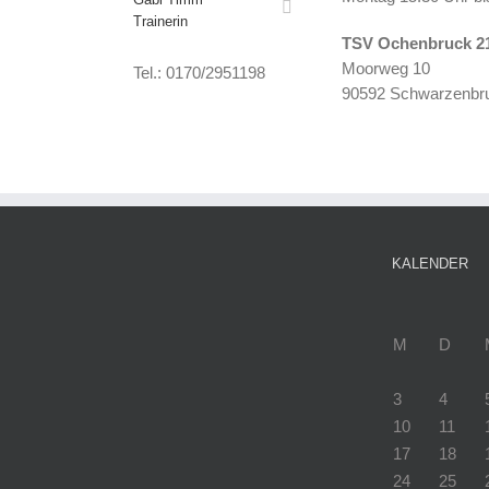
Trainerin
TSV Ochenbruck 21
Moorweg 10
Tel.: 0170/2951198
90592 Schwarzenbr
KALENDER
M
D
3
4
10
11
17
18
24
25