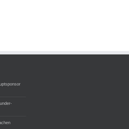
auptsponsor
under-
achen