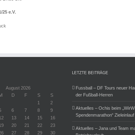
/25 e.V.
uck
LETZTE BEITRÄGE
August 2026
Fussball – DF Tours neuer H
der Fußball-Herren
M
D
F
S
S
1
2
Aktuelles – Ochis beim „WirW
5
6
7
8
9
Spendenmarathon“ Zieleinlauf
12
13
14
15
16
19
20
21
22
23
Aktuelles – Jana und Team m
26
27
28
29
30