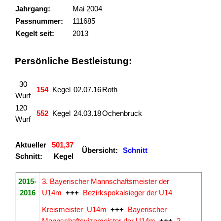
Jahrgang:
Mai 2004
Passnummer:
111685
Kegelt seit:
2013
Persönliche Bestleistung:
30
154
Kegel
02.07.16
Roth
Wurf
120
552
Kegel
24.03.18
Ochenbruck
Wurf
Aktueller
501,37
Übersicht:
Schnitt
Schnitt:
Kegel
2015-
3. Bayerischer Mannschaftsmeister der
2016
U14m
+++
Bezirkspokalsieger der U14
Kreismeister U14m
+++
Bayerischer
Mannschaftsvizemeister der U14m
+++
2.