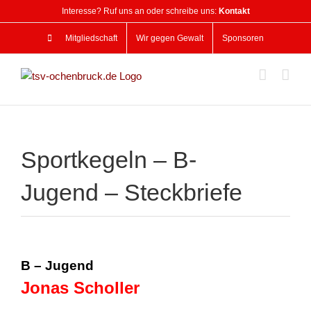
Zum
Interesse? Ruf uns an oder schreibe uns:
Kontakt
Inhalt
springen
Mitgliedschaft
Wir gegen Gewalt
Sponsoren
Sportkegeln – B-
Jugend – Steckbriefe
B – Jugend
Jonas Scholler