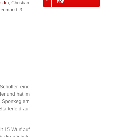
PDF
p.de
), Christian
Neumarkt, 3.
Scholler eine
ler und hat im
 Sportkeglern
tarterfeld auf
t 15 Wurf auf
ür die nächste