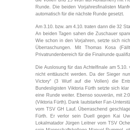
Runde. Die beiden Vorjahresfinalisten Manf
automatisch für die nächste Runde gesetzt.
Am 3.10. bzw. am 4.10. traten dann die 32 Star
An beiden Tagen sahen die Zuschauer spanne
Wie schon in den Vorjahren, setzte sich nic
Überraschungen. Mit Thomas Kosa (Fäll
Privatrundenbereich für die Finalrunde qualifi
Die Auslosung für das Achtelfinale am 5.10. 
nicht enttäuscht werden. Da der Sieger nu
Victory“ (3 Wurf auf die Vollen) die En
Bundesligisten Viktoria Fürth setzte sich k
eine Runde weiter. Ebenso souverän, mit 2:
(Viktoria Fürth). Dank lautstarker Fan-Unte
vom TSV GH Lauf. Überraschend geschlagen 
Fürth. Er verlor sein Duell gegen Kai U
Lokalmatador Jürgen Leitner vom TSV Oche
sein Mannschaftskollege Manuel Rummel, eb