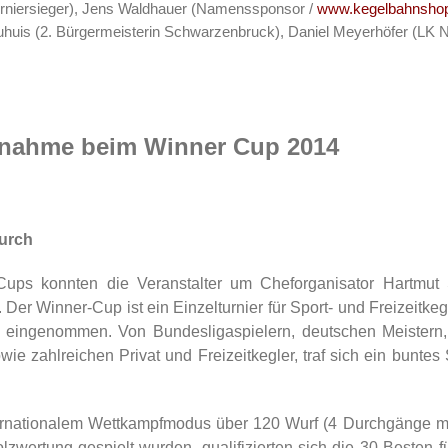
Turniersieger), Jens Waldhauer (Namenssponsor /
www.kegelbahnsho
uhuis (2. Bürgermeisterin Schwarzenbruck), Daniel Meyerhöfer (LK 
lnahme beim Winner Cup 2014
durch
ups konnten die Veranstalter um Cheforganisator Hartmut 
er Winner-Cup ist ein Einzelturnier für Sport- und Freizeitkeg
tz eingenommen. Von Bundesligaspielern, deutschen Meistern,
ie zahlreichen Privat und Freizeitkegler, traf sich ein buntes S
ternationalem Wettkampfmodus über 120 Wurf (4 Durchgänge mi
zwertung gespielt wurden, qualifizierten sich die 30 Besten f