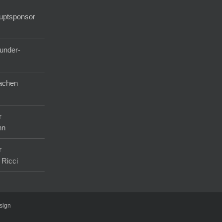
auptsponsor
under-
achen
r
nn
r
 Ricci
sign