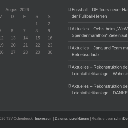
August 2026
Fussball – DF Tours neuer H
der Fußball-Herren
M
D
F
S
S
1
2
Aktuelles – Ochis beim „WirW
5
6
7
8
9
Spendenmarathon“ Zieleinlauf
12
13
14
15
16
19
20
21
22
23
Aktuelles – Jana und Team m
26
27
28
29
30
Betriebsurlaub
Aktuelles – Rekonstruktion de
Leichtathletikanlage – Wahnsi
Aktuelles – Rekonstruktion de
Leichtathletikanlage – DANKE
026 TSV-Ochenbruck |
Impressum
|
Datenschutzerklärung
| Realisiert von
schmiDe