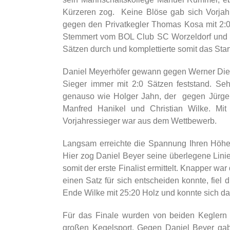
Kürzeren zog. Keine Blöse gab sich Vorjah
gegen den Privatkegler Thomas Kosa mit 2:0 
Stemmert vom BOL Club SC Worzeldorf und Ch
Sätzen durch und komplettierte somit das Starte
Daniel Meyerhöfer gewann gegen Werner Dietz 
Sieger immer mit 2:0 Sätzen feststand. S
genauso wie Holger Jahn, der gegen Jürgen
Manfred Hanikel und Christian Wilke. Mit
Vorjahressieger war aus dem Wettbewerb.
Langsam erreichte die Spannung Ihren Höhepu
Hier zog Daniel Beyer seine überlegene Lini
somit der erste Finalist ermittelt. Knapper w
einen Satz für sich entscheiden konnte, fiel
Ende Wilke mit 25:20 Holz und konnte sich da
Für das Finale wurden von beiden Keglern 
großen Kegelsport. Gegen Daniel Beyer gab