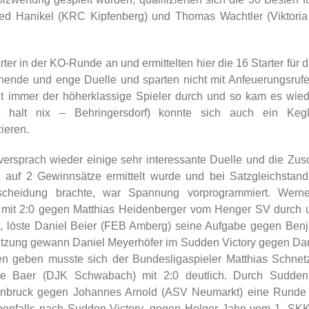
red Hanikel (KRC Kipfenberg) und Thomas Wachtler (Viktoria
ter in der KO-Runde an und ermittelten hier die 16 Starter für d
nde und enge Duelle und sparten nicht mit Anfeuerungsrufen
ht immer der höherklassige Spieler durch und so kam es wied
t halt nix – Behringersdorf) konnte sich auch ein Ke
zieren.
versprach wieder einige sehr interessante Duelle und die Zus
n auf 2 Gewinnsätze ermittelt wurde und bei Satzgleichstan
tscheidung brachte, war Spannung vorprogrammiert. Wern
lar mit 2:0 gegen Matthias Heidenberger vom Henger SV durch 
0, löste Daniel Beier (FEB Amberg) seine Aufgabe gegen Benj
rstützung gewann Daniel Meyerhöfer im Sudden Victory gegen D
geben musste sich der Bundesligaspieler Matthias Schnetz
we Baer (DJK Schwabach) mit 2:0 deutlich. Durch Sudden
nbruck gegen Johannes Arnold (ASV Neumarkt) eine Runde 
enfalls nach Sudden Victory, gegen Holger Jahn vom 1. SK