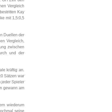
nen Vergleich
estritten Kay
e mit 1,5:0,5
en Duellen der
en Vergleich,
nung zwischen
urch und der
e kräftig an.
2:0 Sätzen war
 jeder Spieler
llen gewann am
uern wiederum
nochmal seine