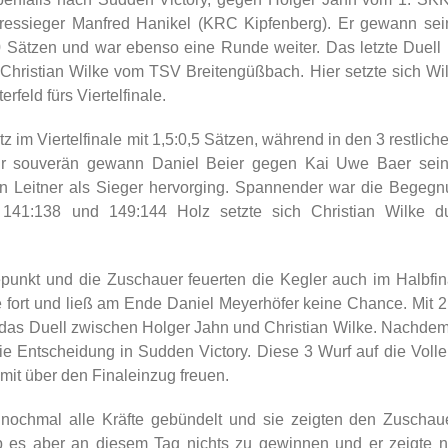
ressieger Manfred Hanikel (KRC Kipfenberg). Er gewann sei
Sätzen und war ebenso eine Runde weiter. Das letzte Duell b
ristian Wilke vom TSV Breitengüßbach. Hier setzte sich Wilk
rfeld fürs Viertelfinale.
im Viertelfinale mit 1,5:0,5 Sätzen, während in den 3 restlich
ehr souverän gewann Daniel Beier gegen Kai Uwe Baer sein
 Leitner als Sieger hervorging. Spannender war die Begeg
 141:138 und 149:144 Holz setzte sich Christian Wilke d
nkt und die Zuschauer feuerten die Kegler auch im Halbfinal
e fort und ließ am Ende Daniel Meyerhöfer keine Chance. Mit 
ar das Duell zwischen Holger Jahn und Christian Wilke. Nachdem
 die Entscheidung in Sudden Victory. Diese 3 Wurf auf die Vo
mit über den Finaleinzug freuen.
nochmal alle Kräfte gebündelt und sie zeigten den Zuscha
 es aber an diesem Tag nichts zu gewinnen und er zeigte 