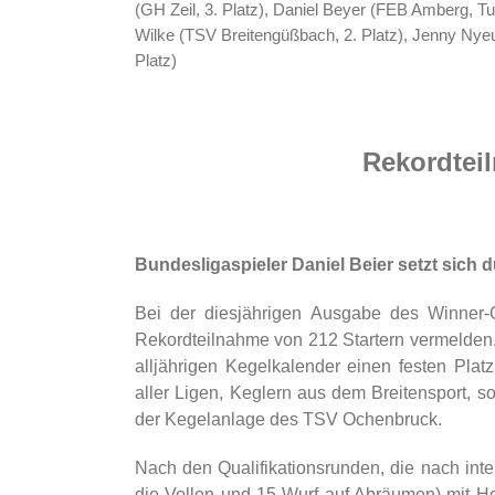
(GH Zeil, 3. Platz), Daniel Beyer (FEB Amberg, 
Wilke (TSV Breitengüßbach, 2. Platz), Jenny Nye
Platz)
Rekordtei
Bundesligaspieler Daniel Beier setzt sich 
Bei der diesjährigen Ausgabe des Winner-C
Rekordteilnahme von 212 Startern vermelden. D
alljährigen Kegelkalender einen festen Pla
aller Ligen, Keglern aus dem Breitensport, sow
der Kegelanlage des TSV Ochenbruck.
Nach den Qualifikationsrunden, die nach in
die Vollen und 15 Wurf auf Abräumen) mit Hol