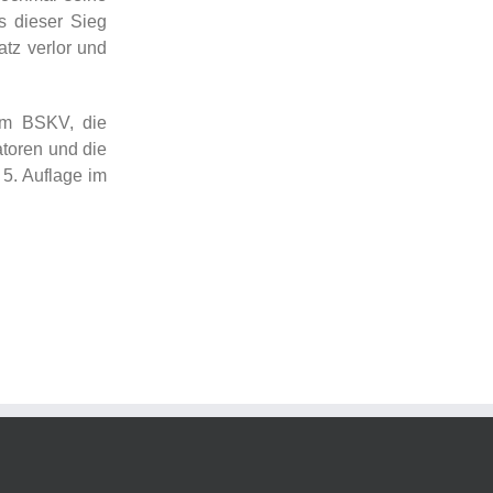
s dieser Sieg
atz verlor und
im BSKV, die
atoren und die
5. Auflage im