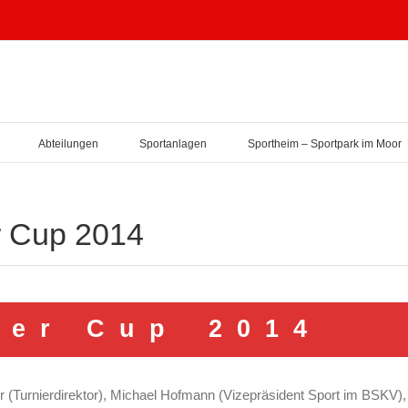
Abteilungen
Sportanlagen
Sportheim – Sportpark im Moor
r Cup 2014
n e r C u p 2 0 1 4
ler (Turnierdirektor), Michael Hofmann (Vizepräsident Sport im BSKV)