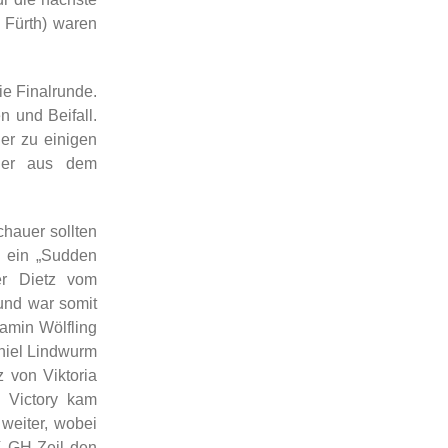
 Fürth) waren
ie Finalrunde.
 und Beifall.
er zu einigen
gler aus dem
chauer sollten
d ein „Sudden
er Dietz vom
und war somit
amin Wölfling
aniel Lindwurm
 von Viktoria
 Victory kam
weiter, wobei
K GH Zeil den