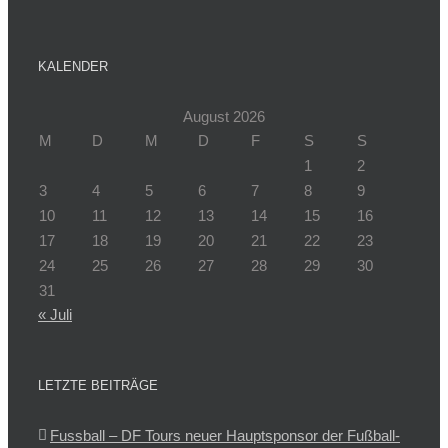
KALENDER
August 2026
M
D
M
D
F
S
S
1
2
3
4
5
6
7
8
9
10
11
12
13
14
15
16
17
18
19
20
21
22
23
24
25
26
27
28
29
30
31
« Juli
LETZTE BEITRÄGE
Fussball – DF Tours neuer Hauptsponsor der Fußball-