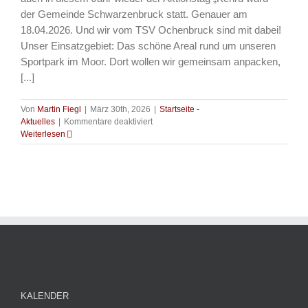
der Gemeinde Schwarzenbruck statt. Genauer am
18.04.2026. Und wir vom TSV Ochenbruck sind mit dabei!
Unser Einsatzgebiet: Das schöne Areal rund um unseren
Sportpark im Moor. Dort wollen wir gemeinsam anpacken,
[...]
Von
Martin Fiegl
|
März 30th, 2026
|
Startseite -
für
Aktuelles
|
Kommentare deaktiviert
Aktuelles
Weiterlesen
–
Kehrd
wärd
in
der
Gemeinde
–
TSVler
packen
mit
an
KALENDER