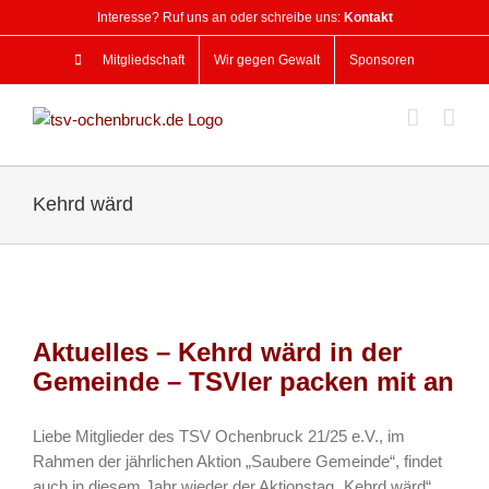
Zum
Interesse? Ruf uns an oder schreibe uns:
Kontakt
Inhalt
springen
Mitgliedschaft
Wir gegen Gewalt
Sponsoren
Kehrd wärd
Aktuelles – Kehrd wärd in der
Gemeinde – TSVler packen mit an
Liebe Mitglieder des TSV Ochenbruck 21/25 e.V., im
Rahmen der jährlichen Aktion „Saubere Gemeinde“, findet
auch in diesem Jahr wieder der Aktionstag „Kehrd wärd“