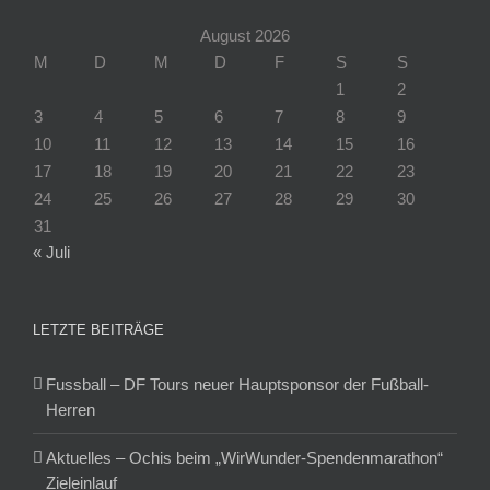
August 2026
M
D
M
D
F
S
S
1
2
3
4
5
6
7
8
9
10
11
12
13
14
15
16
17
18
19
20
21
22
23
24
25
26
27
28
29
30
31
« Juli
LETZTE BEITRÄGE
Fussball – DF Tours neuer Hauptsponsor der Fußball-
Herren
Aktuelles – Ochis beim „WirWunder-Spendenmarathon“
Zieleinlauf