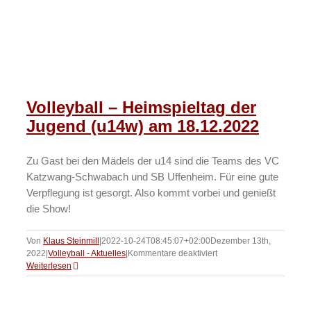
Volleyball – Heimspieltag der
Jugend (u14w) am 18.12.2022
Zu Gast bei den Mädels der u14 sind die Teams des VC
Katzwang-Schwabach und SB Uffenheim. Für eine gute
Verpflegung ist gesorgt. Also kommt vorbei und genießt
die Show!
Von
Klaus Steinmill
|
2022-10-24T08:45:07+02:00
Dezember 13th,
für
2022
|
Volleyball - Aktuelles
|
Kommentare deaktiviert
Volleyball
Weiterlesen
–
Heimspieltag
der