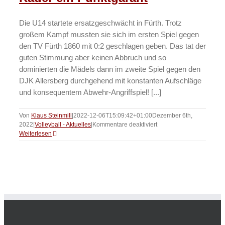
Die U14 startete ersatzgeschwächt in Fürth. Trotz
großem Kampf mussten sie sich im ersten Spiel gegen
den TV Fürth 1860 mit 0:2 geschlagen geben. Das tat der
guten Stimmung aber keinen Abbruch und so
dominierten die Mädels dann im zweite Spiel gegen den
DJK Allersberg durchgehend mit konstanten Aufschläge
und konsequentem Abwehr-Angriffspiel! [...]
Von
Klaus Steinmill
|
2022-12-06T15:09:42+01:00
Dezember 6th,
für
2022
|
Volleyball - Aktuelles
|
Kommentare deaktiviert
Volleyball
Weiterlesen
–
Auch
mit
kleinem
Kader
ein
Punktgarant