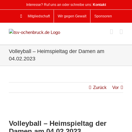
Zum
Interesse? Ruf uns an oder schreibe uns:
Kontakt
Inhalt
springen
Mitgliedschaft
Wir gegen Gewalt
Sponsoren
Volleyball – Heimspieltag der Damen am
04.02.2023
Zurück
Vor
Zeige
grösseres
Volleyball – Heimspieltag der
Bild
Damen am 04.02.2023