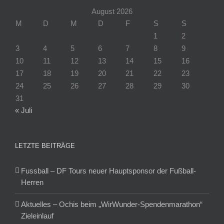
August 2026
M
D
M
D
F
S
S
1
2
3
4
5
6
7
8
9
10
11
12
13
14
15
16
17
18
19
20
21
22
23
24
25
26
27
28
29
30
31
« Juli
LETZTE BEITRÄGE
Fussball – DF Tours neuer Hauptsponsor der Fußball-
Herren
Aktuelles – Ochis beim „WirWunder-Spendenmarathon“
Zieleinlauf