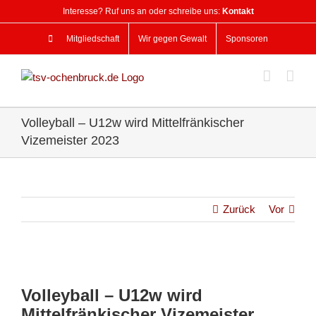
Zum
Interesse? Ruf uns an oder schreibe uns:
Kontakt
Inhalt
springen
Mitgliedschaft
Wir gegen Gewalt
Sponsoren
Volleyball – U12w wird Mittelfränkischer
Vizemeister 2023
Zurück
Vor
Zeige
grösseres
Volleyball – U12w wird
Bild
Mittelfränkischer Vizemeister