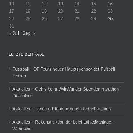
10
11
12
13
14
15
16
17
18
19
20
21
22
23
24
25
26
27
28
29
30
31
« Juli
Sep. »
LETZTE BEITRÄGE
Fussball – DF Tours neuer Hauptsponsor der Fußball-
Herren
Aktuelles – Ochis beim „WirWunder-Spendenmarathon“
Zieleinlauf
Aktuelles – Jana und Team machen Betriebsurlaub
Aktuelles – Rekonstruktion der Leichtathletikanlage –
Wahnsinn