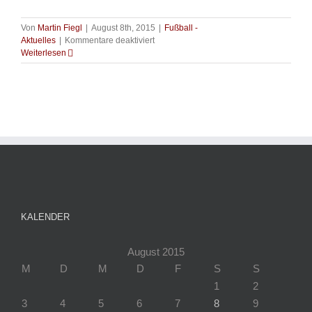
Von
Martin Fiegl
|
August 8th, 2015
|
Fußball -
für
Aktuelles
|
Kommentare deaktiviert
Neue
Weiterlesen
Gesichter
im
Sportpark
–
Saison
2015
/
2016
KALENDER
August 2015
M
D
M
D
F
S
S
1
2
3
4
5
6
7
8
9