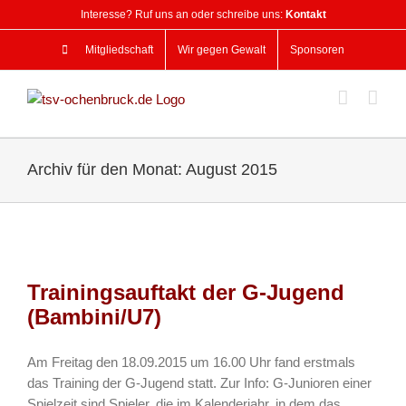
Zum
Interesse? Ruf uns an oder schreibe uns:
Kontakt
Inhalt
springen
Mitgliedschaft
Wir gegen Gewalt
Sponsoren
Archiv für den Monat:
August 2015
Trainingsauftakt der G-Jugend
(Bambini/U7)
Am Freitag den 18.09.2015 um 16.00 Uhr fand erstmals
das Training der G-Jugend statt. Zur Info: G-Junioren einer
Spielzeit sind Spieler, die im Kalenderjahr, in dem das