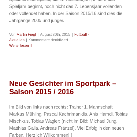
Spieljahr beginnt, noch nicht das 7. Lebensjahr vollenden
oder vollendet haben. In der Saison 2015/16 sind dies die
Jahrgänge 2009 und jünger.
Von
Martin Fiegl
|
August 30th, 2015
|
Fußball -
für
Aktuelles
|
Kommentare deaktiviert
Trainingsauftakt
Weiterlesen
der
G-
Jugend
(Bambini/U7)
Neue Gesichter im Sportpark –
Saison 2015 / 2016
Im Bild von links nach rechts: Trainer 1. Mannschaft
Markus Mühling, Pascal Kachrimanidis, Anis Hamdi, Tobias
Mischkus, Tobias Wagler; (nicht im Bild: Michael Jung,
Matthias Galla, Andreas Fränzel). Viel Erfolg in den neuen
Farben. Herzlich Willkommen!!!