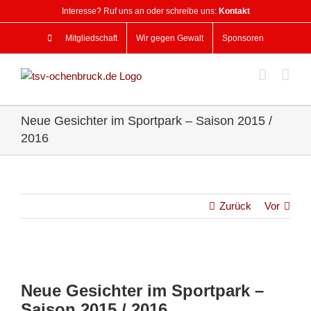
Zum
Interesse? Ruf uns an oder schreibe uns:
Kontakt
Inhalt
springen
Mitgliedschaft
Wir gegen Gewalt
Sponsoren
Neue Gesichter im Sportpark – Saison 2015 /
2016
Zurück
Vor
Zeige
grösseres
Neue Gesichter im Sportpark –
Bild
Saison 2015 / 2016