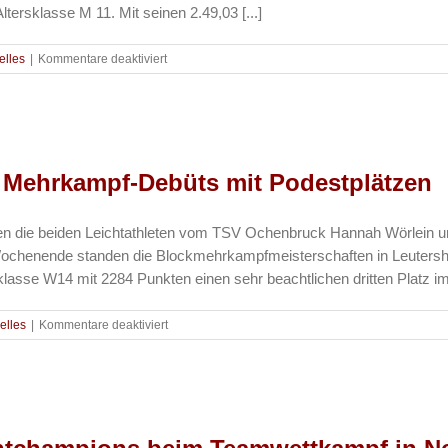
tersklasse M 11. Mit seinen 2.49,03 [...]
für
elles
|
Kommentare deaktiviert
Leichtathletik
–
TSV
Läufer
überzeugen
über
he Mehrkampf-Debüts mit Podestplätzen
800
Meter
ie beiden Leichtathleten vom TSV Ochenbruck Hannah Wörlein und 
ochenende standen die Blockmehrkampfmeisterschaften in Leutersha
klasse W14 mit 2284 Punkten einen sehr beachtlichen dritten Platz i
für
uelles
|
Kommentare deaktiviert
Leichtathletik
–
Erfolgreiche
Mehrkampf-
Debüts
mit