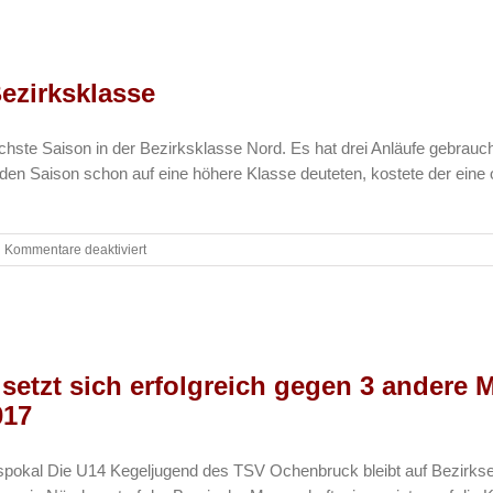
Eröffnung
der
renovierten
Halle
Bezirksklasse
chste Saison in der Bezirksklasse Nord. Es hat drei Anläufe gebrauch
en Saison schon auf eine höhere Klasse deuteten, kostete der eine 
für
Kommentare deaktiviert
Volleyball
–
Aufstieg
in
die
Bezirksklasse
setzt sich erfolgreich gegen 3 andere
017
pokal Die U14 Kegeljugend des TSV Ochenbruck bleibt auf Bezirkse