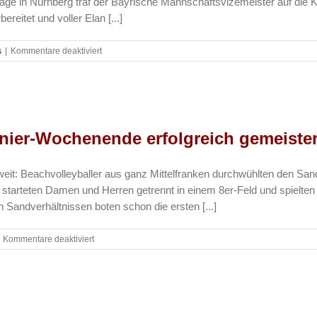
age in Nürnberg traf der Bayrische Mannschaftsvizemeister auf die
reitet und voller Elan [...]
für
s
|
Kommentare deaktiviert
Sportkegeln
–
Die
B-
Jugend
setzt
rnier-Wochenende erfolgreich gemeister
sich
erfolgreich
gegen
: Beachvolleyballer aus ganz Mittelfranken durchwühlten den Sand 
3
rteten Damen und Herren getrennt in einem 8er-Feld und spielten d
andere
Mannschaften
Sandverhältnissen boten schon die ersten [...]
durch
und
für
Kommentare deaktiviert
gewinnt
Beachvolleyball
den
–
Bezirkspokal
Erstes
2017
Turnier-
Wochenende
erfolgreich