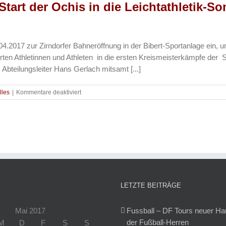
Start der Ochis in die Leichtathletik-S
gemeistert
04.2017 zur Zirndorfer Bahneröffnung in der Bibert-Sportanlage ein
rten Athletinnen und Athleten in die ersten Kreismeisterkämpfe der 
Abteilungsleiter Hans Gerlach mitsamt [...]
für
lles
|
Kommentare deaktiviert
Leichtathletik
–
Gelungener
Start
der
Ochis
in
die
Leichtathletik-
Sommersaison
LETZTE BEITRÄGE
bei
Zirndorfer
Mai 2017
Bahneröffnung
Fussball – DF Tours neuer H
der Fußball-Herren
M
D
F
S
S