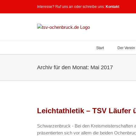
Zum
Interesse? Ruf uns an oder schreibe uns:
Kontakt
Inhalt
springen
Start
Der Verein
Archiv für den Monat:
Mai 2017
Leichtathletik – TSV Läufer
Schwarzenbruck - Bei den Kreismeisterschaften a
präsentierten sich vor allem die beiden Ochenbruc