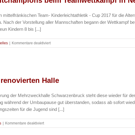
rintchampions beim Teamwettkampf in N
Podestplätzen
n mittelfränkischen Team- Kinderleichtathletik - Cup 2017 für die Alt
u. Nach der Vorstellung aller Mannschaften begann der Wettkampf b
n Kindern 8 bis [...]
für
uelles
|
Kommentare deaktiviert
Leichtathletik
–
TSV
O.
Sprintchampions
beim
renovierten Halle
Teamwettkampf
in
Neuendettelsau
rung der Mehrzweckhalle Schwarzenbruck steht diese wieder für den 
ng während der Umbaupause gut überstanden, sodass ab sofort wieder
gszeiten für die Jugend sind [...]
für
s
|
Kommentare deaktiviert
Tischtennis
–