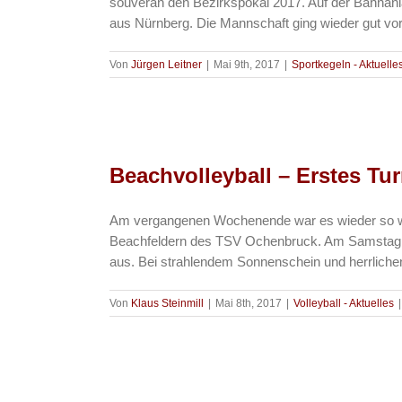
souverän den Bezirkspokal 2017. Auf der Bahnanl
aus Nürnberg. Die Mannschaft ging wieder gut vorbe
Von
Jürgen Leitner
|
Mai 9th, 2017
|
Sportkegeln - Aktuelle
Beachvolleyball – Erstes Tu
Am vergangenen Wochenende war es wieder so weit
Beachfeldern des TSV Ochenbruck. Am Samstag sta
aus. Bei strahlendem Sonnenschein und herrlichen 
Von
Klaus Steinmill
|
Mai 8th, 2017
|
Volleyball - Aktuelles
|