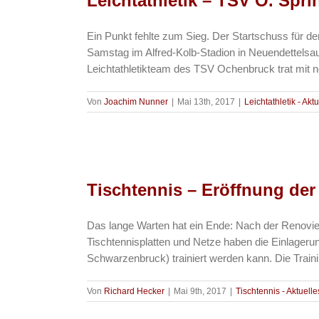
Leichtathletik – TSV O. Sp
Ein Punkt fehlte zum Sieg. Der Startschuss für de
Samstag im Alfred-Kolb-Stadion in Neuendettelsa
Leichtathletikteam des TSV Ochenbruck trat mit neu
Von
Joachim Nunner
|
Mai 13th, 2017
|
Leichtathletik - Akt
Tischtennis – Eröffnung der 
Das lange Warten hat ein Ende: Nach der Renovie
Tischtennisplatten und Netze haben die Einlageru
Schwarzenbruck) trainiert werden kann. Die Trainin
Von
Richard Hecker
|
Mai 9th, 2017
|
Tischtennis - Aktuelle