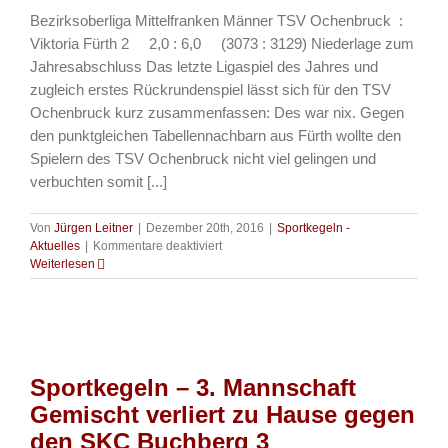
4.
Bezirksoberliga Mittelfranken Männer TSV Ochenbruck :
und
Viktoria Fürth 2 2,0 : 6,0 (3073 : 3129) Niederlage zum
5.
Platz
Jahresabschluss Das letzte Ligaspiel des Jahres und
zugleich erstes Rückrundenspiel lässt sich für den TSV
Ochenbruck kurz zusammenfassen: Des war nix. Gegen
den punktgleichen Tabellennachbarn aus Fürth wollte den
Spielern des TSV Ochenbruck nicht viel gelingen und
verbuchten somit [...]
Von
Jürgen Leitner
|
Dezember 20th, 2016
|
Sportkegeln -
für
Aktuelles
|
Kommentare deaktiviert
Sportkegeln
Weiterlesen
–
1.
Mannschaft
verliert
zu
Hause
Sportkegeln – 3. Mannschaft
gegen
Viktoria
Gemischt verliert zu Hause gegen
Fürth
den SKC Buchberg 3