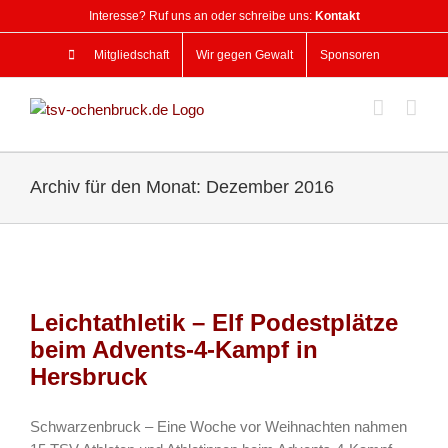
Zum
Interesse? Ruf uns an oder schreibe uns:
Kontakt
Inhalt
springen
Mitgliedschaft
Wir gegen Gewalt
Sponsoren
Archiv für den Monat:
Dezember 2016
Leichtathletik – Elf Podestplätze
beim Advents-4-Kampf in
Hersbruck
Schwarzenbruck – Eine Woche vor Weihnachten nahmen