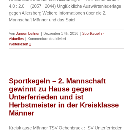
4,0 : 2,0 (2057 : 2044) Unglückliche Auswärtsniederlage
gegen Allersberg Weitere Informationen über die 2.
Mannschaft Männer und das Spiel
Von
Jürgen Leitner
|
Dezember 17th, 2016
|
Sportkegeln -
für
Aktuelles
|
Kommentare deaktiviert
Sportkegeln
Weiterlesen
–
2.
Mannschaft
verliert
knapp
gegen
Sportkegeln – 2. Mannschaft
BW
Allersberg
gewinnt zu Hause gegen
2,
Unterferrieden und ist
behält
aber
Herbstmeister in der Kreisklasse
Tabellenführung
Männer
Kreisklasse Männer TSV Ochenbruck : SV Unterferrieden