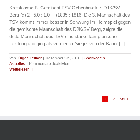
Kreisklasse B Gemischt TSV Ochenbruck : DJK/SV
Berg (g) 2 5,0 : 1,0 (1835 : 1816) Die 3. Mannschaft des
TSV kommt immer besser in Schwung Im Heimspiel gegen
die gemischte Mannschaft des DJK/SV Berg, zeigte die
dritte Mannschaft des TSV eine starke kämpferische
Leistung und ging als verdienter Sieger von der Bahn. [...]
Von
Jürgen Leitner
|
Dezember 5th, 2016
|
Sportkegeln -
für
Aktuelles
|
Kommentare deaktiviert
Sportkegeln
Weiterlesen
–
3.
Mannschaft
Gemischt
gewinnt
1
2
Vor
zu
Hause
gegen
DJK/SV
Berg