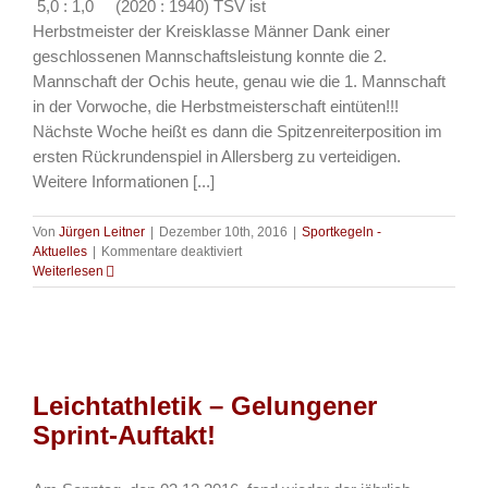
5,0 : 1,0 (2020 : 1940) TSV ist
Herbstmeister der Kreisklasse Männer Dank einer
geschlossenen Mannschaftsleistung konnte die 2.
Mannschaft der Ochis heute, genau wie die 1. Mannschaft
in der Vorwoche, die Herbstmeisterschaft eintüten!!!
Nächste Woche heißt es dann die Spitzenreiterposition im
ersten Rückrundenspiel in Allersberg zu verteidigen.
Weitere Informationen [...]
Von
Jürgen Leitner
|
Dezember 10th, 2016
|
Sportkegeln -
für
Aktuelles
|
Kommentare deaktiviert
Sportkegeln
Weiterlesen
–
2.
Mannschaft
gewinnt
zu
Hause
Leichtathletik – Gelungener
gegen
Unterferrieden
Sprint-Auftakt!
und
ist
Herbstmeister