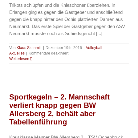
Trikots schlüpfen und die Knieschoner überziehen. In
Erlangen ging es gegen die Gastgeber und anschließend
gegen die knapp hinter den Ochis platzierten Damen aus
Neumarkt. Das erste Spiel der Gastgeber gegen den ASV
Neumarkt musste noch als Schiedsgericht [...]
Von
Klaus Steinmill
|
Dezember 19th, 2016
|
Volleyball -
für
Aktuelles
|
Kommentare deaktiviert
Volleyball
Weiterlesen
–
Tabellenführung
in
greifbarer
Nähe
Sportkegeln – 2. Mannschaft
verliert knapp gegen BW
Allersberg 2, behält aber
Tabellenführung
Kreisklasse Männer BW Allersberg 2 : TSV Ochenbruck