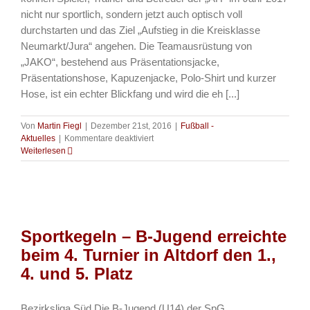
nicht nur sportlich, sondern jetzt auch optisch voll
durchstarten und das Ziel „Aufstieg in die Kreisklasse
Neumarkt/Jura“ angehen. Die Teamausrüstung von
„JAKO“, bestehend aus Präsentationsjacke,
Präsentationshose, Kapuzenjacke, Polo-Shirt und kurzer
Hose, ist ein echter Blickfang und wird die eh [...]
Von
Martin Fiegl
|
Dezember 21st, 2016
|
Fußball -
für
Aktuelles
|
Kommentare deaktiviert
Fussball
Weiterlesen
–
Neue
Teamausrüstung
für
AH-
Fußballer
Sportkegeln – B-Jugend erreichte
beim 4. Turnier in Altdorf den 1.,
4. und 5. Platz
Bezirksliga Süd Die B-Jugend (U14) der SpG