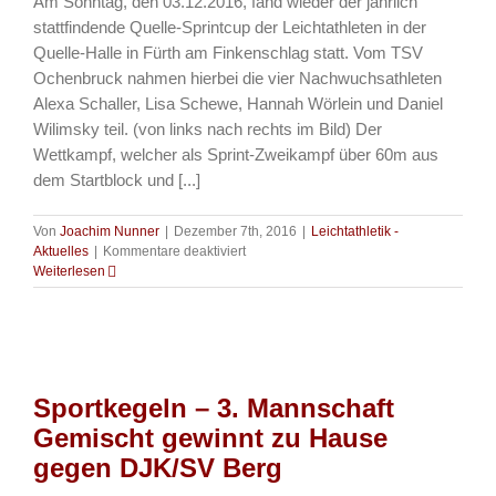
Am Sonntag, den 03.12.2016, fand wieder der jährlich
in
stattfindende Quelle-Sprintcup der Leichtathleten in der
der
Quelle-Halle in Fürth am Finkenschlag statt. Vom TSV
Kreisklasse
Ochenbruck nahmen hierbei die vier Nachwuchsathleten
Männer
Alexa Schaller, Lisa Schewe, Hannah Wörlein und Daniel
Wilimsky teil. (von links nach rechts im Bild) Der
Wettkampf, welcher als Sprint-Zweikampf über 60m aus
dem Startblock und [...]
Von
Joachim Nunner
|
Dezember 7th, 2016
|
Leichtathletik -
für
Aktuelles
|
Kommentare deaktiviert
Leichtathletik
Weiterlesen
–
Gelungener
Sprint-
Auftakt!
Sportkegeln – 3. Mannschaft
Gemischt gewinnt zu Hause
gegen DJK/SV Berg