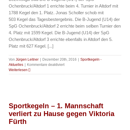
Ochenbruck/Altdorf 1 errichte beim 4. Turnier in Altdorf mit
1788 Kegel den 1. Platz. Jonas Scholler schob mit
503 Kegel das Tagesbestergebnis. Die B-Jugend (U14) der
SpG Ochenbruck/Altdorf 2 errichte beim selben Turnier den
4. Platz mit 1599 Kegel. Die B-Jugend (U14) der SpG
Ochenbruck/Altdorf 3 errichte ebenfalls in Altdorf den 5.
Platz mit 627 Kegel. [...]
Von
Jürgen Leitner
|
Dezember 20th, 2016
|
Sportkegeln -
für
Aktuelles
|
Kommentare deaktiviert
Sportkegeln
Weiterlesen
–
B-
Jugend
erreichte
beim
4.
Sportkegeln – 1. Mannschaft
Turnier
in
verliert zu Hause gegen Viktoria
Altdorf
Fürth
den
1.,