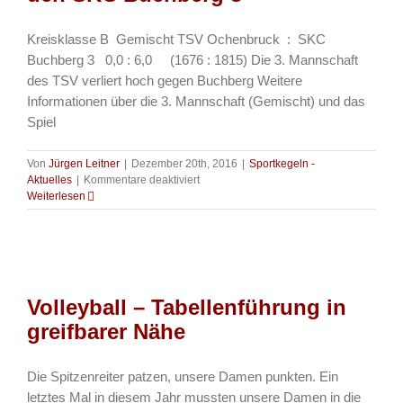
Kreisklasse B Gemischt TSV Ochenbruck : SKC
Buchberg 3 0,0 : 6,0 (1676 : 1815) Die 3. Mannschaft
des TSV verliert hoch gegen Buchberg Weitere
Informationen über die 3. Mannschaft (Gemischt) und das
Spiel
Von
Jürgen Leitner
|
Dezember 20th, 2016
|
Sportkegeln -
für
Aktuelles
|
Kommentare deaktiviert
Sportkegeln
Weiterlesen
–
3.
Mannschaft
Gemischt
verliert
zu
Volleyball – Tabellenführung in
Hause
gegen
greifbarer Nähe
den
SKC
Buchberg
Die Spitzenreiter patzen, unsere Damen punkten. Ein
3
letztes Mal in diesem Jahr mussten unsere Damen in die