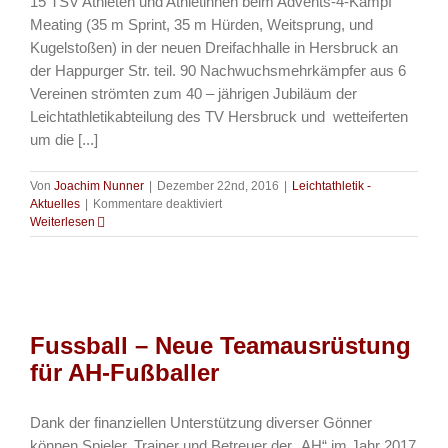
15 TSV Athleten und Athletinnen beim Advents-4-Kampf
Meating (35 m Sprint, 35 m Hürden, Weitsprung, und
Kugelstoßen) in der neuen Dreifachhalle in Hersbruck an
der Happurger Str. teil. 90 Nachwuchsmehrkämpfer aus 6
Vereinen strömten zum 40 – jährigen Jubiläum der
Leichtathletikabteilung des TV Hersbruck und wetteiferten
um die [...]
Von
Joachim Nunner
|
Dezember 22nd, 2016
|
Leichtathletik -
für
Aktuelles
|
Kommentare deaktiviert
Leichtathletik
Weiterlesen
–
Elf
Podestplätze
beim
Advents-
4-
Fussball – Neue Teamausrüstung
Kampf
in
für AH-Fußballer
Hersbruck
Dank der finanziellen Unterstützung diverser Gönner
können Spieler, Trainer und Betreuer der „AH“ im Jahr 2017