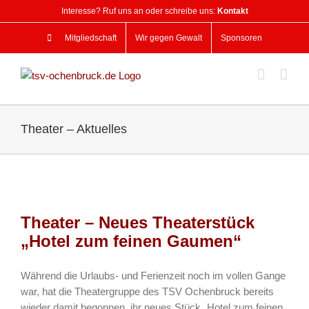
Zum
Interesse? Ruf uns an oder schreibe uns:
Kontakt
Inhalt
springen
Mitgliedschaft
Wir gegen Gewalt
Sponsoren
Theater – Aktuelles
Theater – Neues Theaterstück
„Hotel zum feinen Gaumen“
Während die Urlaubs- und Ferienzeit noch im vollen Gange
war, hat die Theatergruppe des TSV Ochenbruck bereits
wieder damit begonnen, ihr neues Stück „Hotel zum feinen