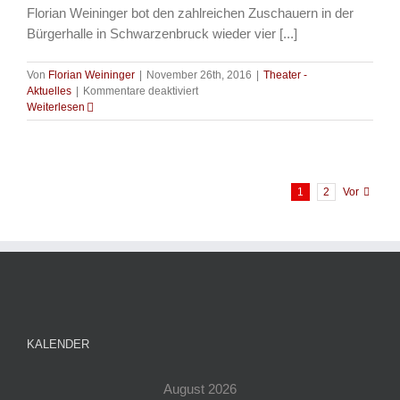
Florian Weininger bot den zahlreichen Zuschauern in der
Bürgerhalle in Schwarzenbruck wieder vier [...]
Von
Florian Weininger
|
November 26th, 2016
|
Theater -
für
Aktuelles
|
Kommentare deaktiviert
Theater
Weiterlesen
2016
–
Die
Silberhochzeit
1
2
Vor
KALENDER
August 2026