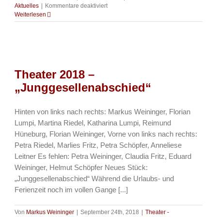
für
Aktuelles
|
Kommentare deaktiviert
Theater
Weiterlesen
–
Theatergruppe
trauert
um
Horst
„Otto“
Theater 2018 –
Wolfert
„Junggesellenabschied“
Hinten von links nach rechts: Markus Weininger, Florian
Lumpi, Martina Riedel, Katharina Lumpi, Reimund
Hüneburg, Florian Weininger, Vorne von links nach rechts:
Petra Riedel, Marlies Fritz, Petra Schöpfer, Anneliese
Leitner Es fehlen: Petra Weininger, Claudia Fritz, Eduard
Weininger, Helmut Schöpfer Neues Stück:
„Junggesellenabschied“ Während die Urlaubs- und
Ferienzeit noch im vollen Gange [...]
Von
Markus Weininger
|
September 24th, 2018
|
Theater -