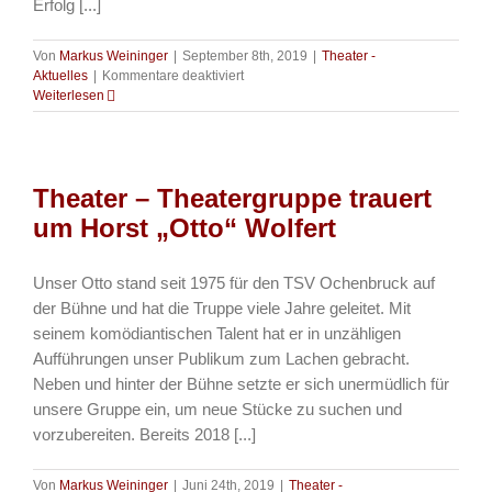
Erfolg [...]
Von
Markus Weininger
|
September 8th, 2019
|
Theater -
für
Aktuelles
|
Kommentare deaktiviert
Theater
Weiterlesen
–
Theatergruppe
bereits
wieder
Theater – Theatergruppe trauert
auf
der
um Horst „Otto“ Wolfert
Bühne
Unser Otto stand seit 1975 für den TSV Ochenbruck auf
der Bühne und hat die Truppe viele Jahre geleitet. Mit
seinem komödiantischen Talent hat er in unzähligen
Aufführungen unser Publikum zum Lachen gebracht.
Neben und hinter der Bühne setzte er sich unermüdlich für
unsere Gruppe ein, um neue Stücke zu suchen und
vorzubereiten. Bereits 2018 [...]
Von
Markus Weininger
|
Juni 24th, 2019
|
Theater -