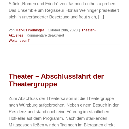
Stück „Romeo und Frieda“ von Jasmin Leuthe zu proben.
Das Ensemble um Regisseur Florian Weininger präsentiert
sich in unveränderter Besetzung und freut sich, [...]
Von
Markus Weininger
|
Oktober 28th, 2023
|
Theater -
für
Aktuelles
|
Kommentare deaktiviert
Theater
Weiterlesen
–
Romeo
und
Frieda
Theater – Abschlussfahrt der
Theatergruppe
Zum Abschluss der Theatersaison ist die Theatergruppe
nach Würzburg aufgebrochen. Neben einem Besuch in der
Residenz und stand noch eine Führung im staatlichen
Hofkeller auf dem Programm. Nach dem stärkenden
Mittagessen ließen wir den Tag noch im Biergarten direkt