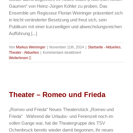
Gaumen“ von Heinz-Jürgen Köhler zu proben. Das
Ensemble um Regisseur Florian Weininger präsentiert sich
in leicht veränderter Besetzung und freut sich, sein
Publikum mit einer kurzweiligen und abwechslungsreichen
Aufführung [...]
Von
Markus Weininger
|
November 11th, 2024
|
Startseite - Aktuelles
,
für
Theater - Aktuelles
|
Kommentare deaktiviert
Theater
Weiterlesen
–
Neues
Theaterstück
„Hotel
zum
feinen
Theater – Romeo und Frieda
Gaumen“
„Romeo und Frieda“ Neues Theaterstück „Romeo und
Frieda“ Während die Urlaubs- und Ferienzeit noch im
vollen Gange war, hat die Theatergruppe des TSV
Ochenbruck bereits wieder damit begonnen, ihr neues