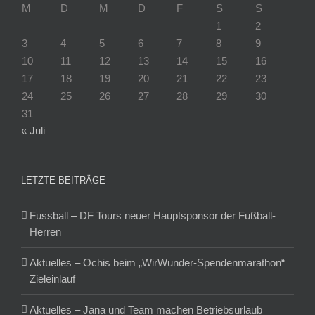
M
D
M
D
F
S
S
1
2
3
4
5
6
7
8
9
10
11
12
13
14
15
16
17
18
19
20
21
22
23
24
25
26
27
28
29
30
31
« Juli
LETZTE BEITRÄGE
Fussball – DF Tours neuer Hauptsponsor der Fußball-
Herren
Aktuelles – Ochis beim „WirWunder-Spendenmarathon“
Zieleinlauf
Aktuelles – Jana und Team machen Betriebsurlaub