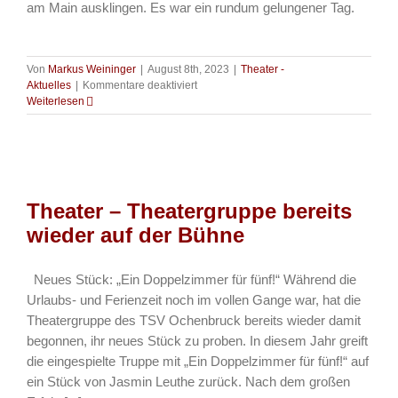
am Main ausklingen. Es war ein rundum gelungener Tag.
Von
Markus Weininger
|
August 8th, 2023
|
Theater -
für
Aktuelles
|
Kommentare deaktiviert
Theater
Weiterlesen
–
Abschlussfahrt
der
Theatergruppe
Theater – Theatergruppe bereits
wieder auf der Bühne
Neues Stück: „Ein Doppelzimmer für fünf!“ Während die
Urlaubs- und Ferienzeit noch im vollen Gange war, hat die
Theatergruppe des TSV Ochenbruck bereits wieder damit
begonnen, ihr neues Stück zu proben. In diesem Jahr greift
die eingespielte Truppe mit „Ein Doppelzimmer für fünf!“ auf
ein Stück von Jasmin Leuthe zurück. Nach dem großen