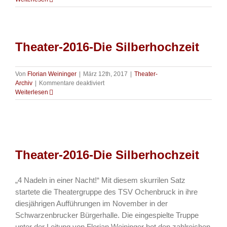
2017
–
Theatergruppe
bereits
Theater-2016-Die Silberhochzeit
wieder
auf
der
Bühne!
Von
Florian Weininger
|
März 12th, 2017
|
Theater-
für
Archiv
|
Kommentare deaktiviert
Theater-
Weiterlesen
2016-
Die
Silberhochzeit
Theater-2016-Die Silberhochzeit
„4 Nadeln in einer Nacht!“ Mit diesem skurrilen Satz
startete die Theatergruppe des TSV Ochenbruck in ihre
diesjährigen Aufführungen im November in der
Schwarzenbrucker Bürgerhalle. Die eingespielte Truppe
unter der Leitung von Florian Weininger bot den zahlreichen