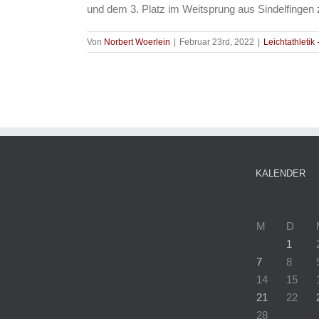
und dem 3. Platz im Weitsprung aus Sindelfingen zu
Von
Norbert Woerlein
|
Februar 23rd, 2022
|
Leichtathletik 
KALENDER
M
D
1
7
8
14
15
21
22
28