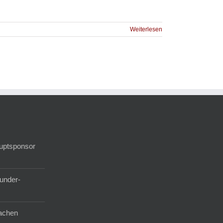
Weiterlesen
auptsponsor
under-
achen