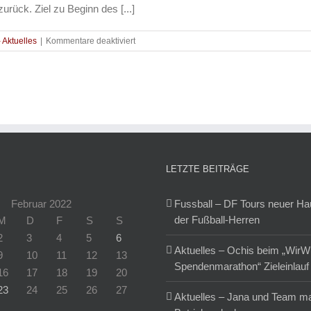
rück. Ziel zu Beginn des [...]
für
- Aktuelles
|
Kommentare deaktiviert
Leichtathletik
–
6,14
Meter!!!
LETZTE BEITRÄGE
Februar 2022
Fussball – DF Tours neuer H
der Fußball-Herren
M
D
F
S
S
2
3
4
5
6
Aktuelles – Ochis beim „WirW
9
10
11
12
13
Spendenmarathon“ Zieleinlauf
16
17
18
19
20
23
24
25
26
27
Aktuelles – Jana und Team m