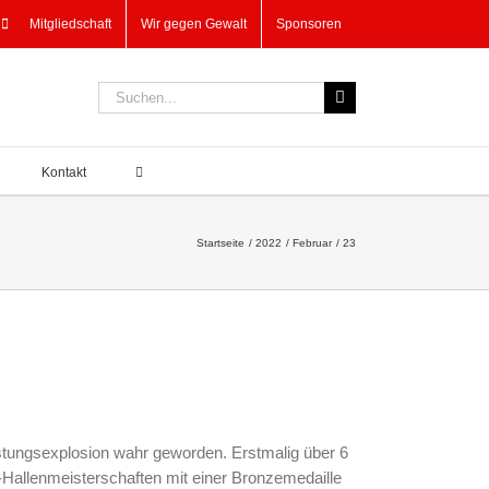
Mitgliedschaft
Wir gegen Gewalt
Sponsoren
Suche
nach:
Kontakt
Startseite
2022
Februar
23
istungsexplosion wahr geworden. Erstmalig über 6
Hallenmeisterschaften mit einer Bronzemedaille