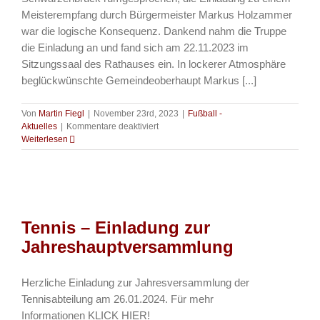
Meisterempfang durch Bürgermeister Markus Holzammer
war die logische Konsequenz. Dankend nahm die Truppe
die Einladung an und fand sich am 22.11.2023 im
Sitzungssaal des Rathauses ein. In lockerer Atmosphäre
beglückwünschte Gemeindeoberhaupt Markus [...]
Von
Martin Fiegl
|
November 23rd, 2023
|
Fußball -
für
Aktuelles
|
Kommentare deaktiviert
Fussball
Weiterlesen
–
Rathausempfang
für
AH-
Fußballer
nach
Tennis – Einladung zur
Meisterstück
Jahreshauptversammlung
Herzliche Einladung zur Jahresversammlung der
Tennisabteilung am 26.01.2024. Für mehr
Informationen KLICK HIER!