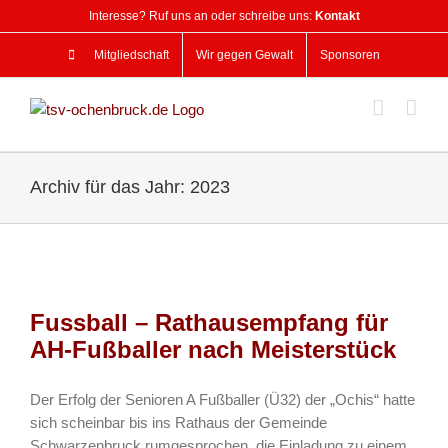
Zum
Interesse? Ruf uns an oder schreibe uns:
Kontakt
Inhalt
springen
Mitgliedschaft
Wir gegen Gewalt
Sponsoren
Archiv für das Jahr:
2023
Fussball – Rathausempfang für
AH-Fußballer nach Meisterstück
Der Erfolg der Senioren A Fußballer (Ü32) der „Ochis“ hatte
sich scheinbar bis ins Rathaus der Gemeinde
Schwarzenbruck rumgesprochen, die Einladung zu einem