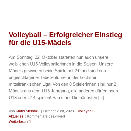
–
Punktreicher
Spieltag
der
U12-
Teams
Volleyball – Erfolgreicher Einstieg
für die U15-Mädels
Am Sonntag, 22. Oktober starteten nun auch unsere
weiblichen U15-Volleyballerinnen in die Saison. Unsere
Mädels gewinnen beide Spiele mit 2:0 und sind nun
ungeschlagener Tabellenführer in der höchsten
mittelfränkischen Liga! Von den 8 Spielerinnen sind nur 2
Mädels aus dem U15 Jahrgang, alle anderen dürfen noch
U13 oder U14 spielen! Sau stark Die nächsten [...]
Von
Klaus Steinmill
|
Oktober 23rd, 2023
|
Volleyball -
für
Aktuelles
|
Kommentare deaktiviert
Volleyball
Weiterlesen
–