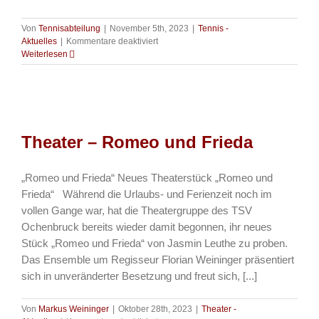
Von
Tennisabteilung
|
November 5th, 2023
|
Tennis -
für
Aktuelles
|
Kommentare deaktiviert
Tennis
Weiterlesen
–
Einladung
zur
Jahreshauptversammlung
Theater – Romeo und Frieda
„Romeo und Frieda“ Neues Theaterstück „Romeo und
Frieda“ Während die Urlaubs- und Ferienzeit noch im
vollen Gange war, hat die Theatergruppe des TSV
Ochenbruck bereits wieder damit begonnen, ihr neues
Stück „Romeo und Frieda“ von Jasmin Leuthe zu proben.
Das Ensemble um Regisseur Florian Weininger präsentiert
sich in unveränderter Besetzung und freut sich, [...]
Von
Markus Weininger
|
Oktober 28th, 2023
|
Theater -