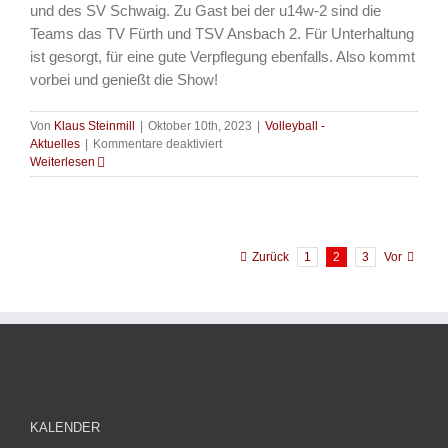
und des SV Schwaig. Zu Gast bei der u14w-2 sind die
Teams das TV Fürth und TSV Ansbach 2. Für Unterhaltung
ist gesorgt, für eine gute Verpflegung ebenfalls. Also kommt
vorbei und genießt die Show!
Von
Klaus Steinmill
|
Oktober 10th, 2023
|
Volleyball -
für
Aktuelles
|
Kommentare deaktiviert
Volleyball
Weiterlesen
–
Heimspieltag
der
Jugend
u14
Zurück
1
2
3
Vor
am
15.10.2023
KALENDER