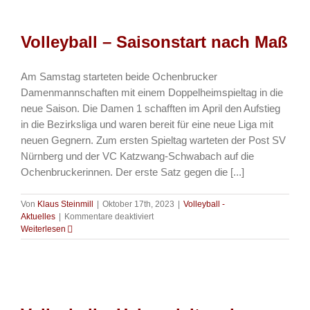
für
unsere
Damen
Volleyball – Saisonstart nach Maß
2
Am Samstag starteten beide Ochenbrucker
Damenmannschaften mit einem Doppelheimspieltag in die
neue Saison. Die Damen 1 schafften im April den Aufstieg
in die Bezirksliga und waren bereit für eine neue Liga mit
neuen Gegnern. Zum ersten Spieltag warteten der Post SV
Nürnberg und der VC Katzwang-Schwabach auf die
Ochenbruckerinnen. Der erste Satz gegen die [...]
Von
Klaus Steinmill
|
Oktober 17th, 2023
|
Volleyball -
für
Aktuelles
|
Kommentare deaktiviert
Volleyball
Weiterlesen
–
Saisonstart
nach
Maß