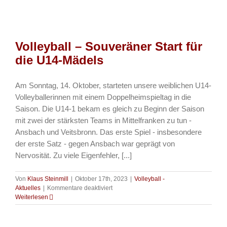
Erfolgreicher
Einstieg
für
die
U15-
Volleyball – Souveräner Start für
Mädels
die U14-Mädels
Am Sonntag, 14. Oktober, starteten unsere weiblichen U14-
Volleyballerinnen mit einem Doppelheimspieltag in die
Saison. Die U14-1 bekam es gleich zu Beginn der Saison
mit zwei der stärksten Teams in Mittelfranken zu tun -
Ansbach und Veitsbronn. Das erste Spiel - insbesondere
der erste Satz - gegen Ansbach war geprägt von
Nervosität. Zu viele Eigenfehler, [...]
Von
Klaus Steinmill
|
Oktober 17th, 2023
|
Volleyball -
für
Aktuelles
|
Kommentare deaktiviert
Volleyball
Weiterlesen
–
Souveräner
Start