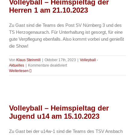
Volleyball – Heimspieltag der
Herren 1 am 21.10.2023
Zu Gast sind die Teams des Post SV Nürnberg 3 und des
TS Herzogenaurach. Für Unterhaltung ist gesorgt, für eine
gute Verpflegung ebenfalls. Also kommt vorbei und genießt
die Show!
Von
Klaus Steinmill
|
Oktober 17th, 2023
|
Volleyball -
für
Aktuelles
|
Kommentare deaktiviert
Volleyball
Weiterlesen
–
Heimspieltag
der
Herren
1
am
Volleyball – Heimspieltag der
21.10.2023
Jugend u14 am 15.10.2023
Zu Gast bei der u14w-1 sind die Teams des TSV Ansbach