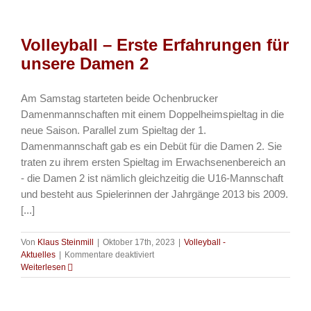
für
die
U14-
Volleyball – Erste Erfahrungen für
Mädels
unsere Damen 2
Am Samstag starteten beide Ochenbrucker
Damenmannschaften mit einem Doppelheimspieltag in die
neue Saison. Parallel zum Spieltag der 1.
Damenmannschaft gab es ein Debüt für die Damen 2. Sie
traten zu ihrem ersten Spieltag im Erwachsenenbereich an
- die Damen 2 ist nämlich gleichzeitig die U16-Mannschaft
und besteht aus Spielerinnen der Jahrgänge 2013 bis 2009.
[...]
Von
Klaus Steinmill
|
Oktober 17th, 2023
|
Volleyball -
für
Aktuelles
|
Kommentare deaktiviert
Volleyball
Weiterlesen
–
Erste
Erfahrungen