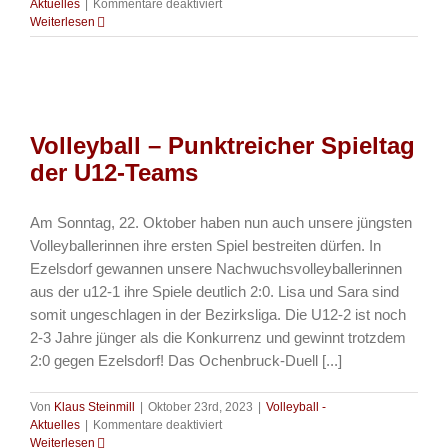
für
Aktuelles
|
Kommentare deaktiviert
Theater
Weiterlesen
–
Romeo
und
Frieda
Volleyball – Punktreicher Spieltag
der U12-Teams
Am Sonntag, 22. Oktober haben nun auch unsere jüngsten
Volleyballerinnen ihre ersten Spiel bestreiten dürfen. In
Ezelsdorf gewannen unsere Nachwuchsvolleyballerinnen
aus der u12-1 ihre Spiele deutlich 2:0. Lisa und Sara sind
somit ungeschlagen in der Bezirksliga. Die U12-2 ist noch
2-3 Jahre jünger als die Konkurrenz und gewinnt trotzdem
2:0 gegen Ezelsdorf! Das Ochenbruck-Duell [...]
Von
Klaus Steinmill
|
Oktober 23rd, 2023
|
Volleyball -
für
Aktuelles
|
Kommentare deaktiviert
Volleyball
Weiterlesen