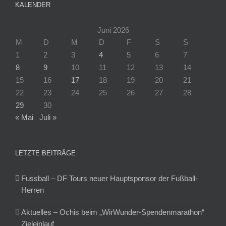
KALENDER
Juni 2026
M
D
M
D
F
S
S
1
2
3
4
5
6
7
8
9
10
11
12
13
14
15
16
17
18
19
20
21
22
23
24
25
26
27
28
29
30
« Mai
Juli »
LETZTE BEITRÄGE
Fussball – DF Tours neuer Hauptsponsor der Fußball-
Herren
Aktuelles – Ochis beim „WirWunder-Spendenmarathon“
Zieleinlauf