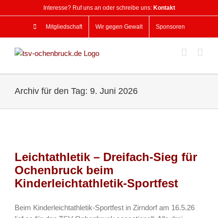
Zum
Interesse? Ruf uns an oder schreibe uns:
Kontakt
Inhalt
springen
Mitgliedschaft
Wir gegen Gewalt
Sponsoren
Archiv für den Tag:
9. Juni 2026
Leichtathletik – Dreifach-Sieg für
Ochenbruck beim
Kinderleichtathletik-Sportfest
Beim Kinderleichtathletik-Sportfest in Zirndorf am 16.5.26