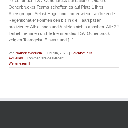
lief es für den TSV Ochenbruck sensationell: Alle drei
Ochenbrucker Teams schafften es auf Platz 1 ihrer
Altersgruppe. Selbst Hagel und immer wieder auftretende
Regenschauer konnten den bis in die Haarspitzen
motivierten Athletinnen und Athleten nichts anhaben. Alle 22
Teilnehmerinnen und Teilnehmer des TSV Ochenbruck
zeigten Teamgeist, Einsatz und [...]
Von
Norbert Woerlein
|
Juni 9th, 2026
|
Leichtathletik -
für
Aktuelles
|
Kommentare deaktiviert
Leichtathletik
Weiterlesen
–
Dreifach-
Sieg
für
Ochenbruck
beim
Kinderleichtathletik-
Sportfest