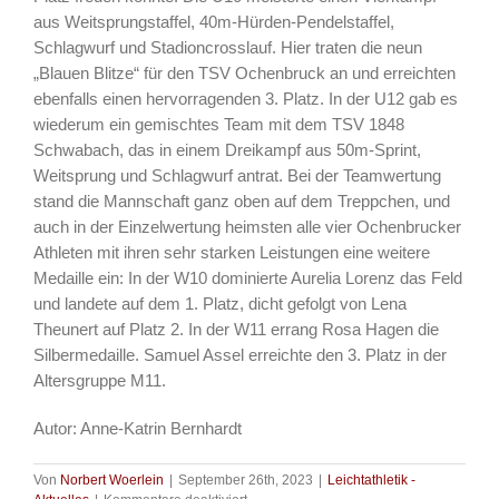
aus Weitsprungstaffel, 40m-Hürden-Pendelstaffel,
Schlagwurf und Stadioncrosslauf. Hier traten die neun
„Blauen Blitze“ für den TSV Ochenbruck an und erreichten
ebenfalls einen hervorragenden 3. Platz. In der U12 gab es
wiederum ein gemischtes Team mit dem TSV 1848
Schwabach, das in einem Dreikampf aus 50m-Sprint,
Weitsprung und Schlagwurf antrat. Bei der Teamwertung
stand die Mannschaft ganz oben auf dem Treppchen, und
auch in der Einzelwertung heimsten alle vier Ochenbrucker
Athleten mit ihren sehr starken Leistungen eine weitere
Medaille ein: In der W10 dominierte Aurelia Lorenz das Feld
und landete auf dem 1. Platz, dicht gefolgt von Lena
Theunert auf Platz 2. In der W11 errang Rosa Hagen die
Silbermedaille. Samuel Assel erreichte den 3. Platz in der
Altersgruppe M11.
Autor: Anne-Katrin Bernhardt
Von
Norbert Woerlein
|
September 26th, 2023
|
Leichtathletik -
für