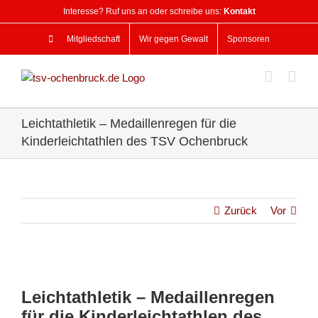
Zum
Interesse? Ruf uns an oder schreibe uns:
Kontakt
Inhalt
springen
Mitgliedschaft
Wir gegen Gewalt
Sponsoren
Leichtathletik – Medaillenregen für die
Kinderleichtathlen des TSV Ochenbruck
Zurück
Vor
Zeige
grösseres
Leichtathletik – Medaillenregen
Bild
für die Kinderleichtathlen des