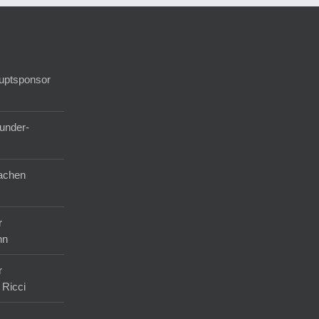
auptsponsor
under-
achen
r
nn
r
 Ricci