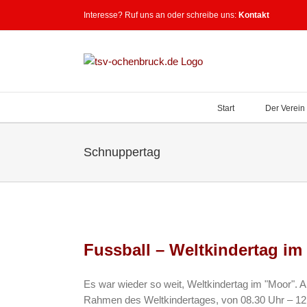
Zum
Interesse? Ruf uns an oder schreibe uns:
Kontakt
Inhalt
springen
Start
Der Verein
Schnuppertag
Fussball – Weltkindertag im
Es war wieder so weit, Weltkindertag im "Moor"
Rahmen des Weltkindertages, von 08.30 Uhr – 12.