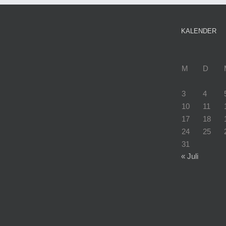
KALENDER
M
D
3
4
10
11
17
18
24
25
31
« Juli