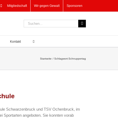
Mitgliedschaft
Wir gegen Gewalt
Sponsoren
Suche
nach:
Kontakt
Startseite
Schlagwort:
Schnuppertag
chule
schule Schwarzenbruck und TSV Ochenbruck, im
ei Sportarten angeboten. Sie konnten vorab