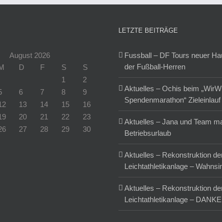
im
„Moor“
LETZTE BEITRÄGE
August 2026
Fussball – DF Tours neuer H
der Fußball-Herren
M
D
F
S
S
1
2
Aktuelles – Ochis beim „WirW
5
6
7
8
9
Spendenmarathon“ Zieleinlauf
12
13
14
15
16
19
20
21
22
23
Aktuelles – Jana und Team m
26
27
28
29
30
Betriebsurlaub
Aktuelles – Rekonstruktion de
Leichtathletikanlage – Wahnsi
Aktuelles – Rekonstruktion de
Leichtathletikanlage – DANKE