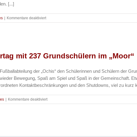
n. [...]
für
es
|
Kommentare deaktiviert
Fussball
–
Weltkindertag
im
„Moor“
–
rtag mit 237 Grundschülern im „Moor“
2.
Auflage
erneut
Fußballabteilung der „Ochis“ den Schülerinnen und Schülern der Gr
mit
h wieder Bewegung, Spaß am Spiel und Spaß in der Gemeinschaft. E
Grundschule
erordneten Kontaktbeschränkungen und den Shutdowns, viel zu kurz ka
für
les
|
Kommentare deaktiviert
Fussball
–
Fußballschnuppertag
mit
237
Grundschülern