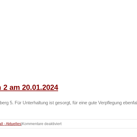
n 2 am 20.01.2024
 5. Für Unterhaltung ist gesorgt, für eine gute Verpflegung ebenfa
für
ll - Aktuelles
|
Kommentare deaktiviert
Volleyball
–