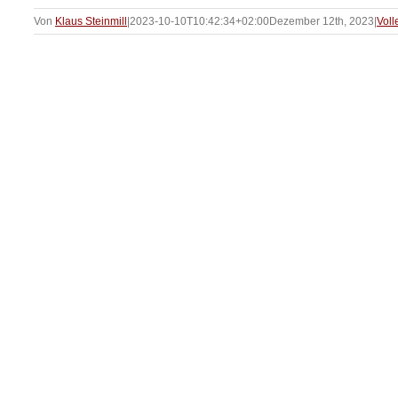
Von
Klaus Steinmill
|
2023-10-10T10:42:34+02:00
Dezember 12th, 2023
|
Voll