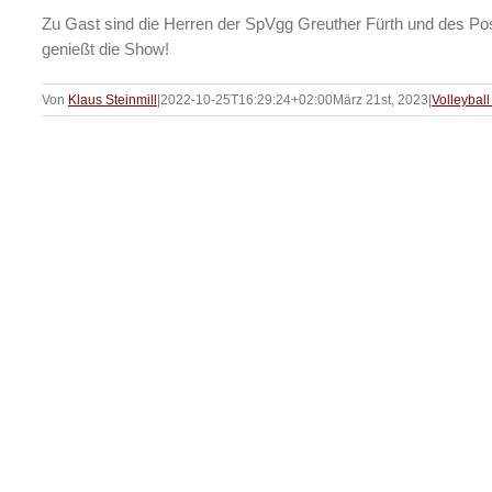
Zu Gast sind die Herren der SpVgg Greuther Fürth und des Post
genießt die Show!
Von
Klaus Steinmill
|
2022-10-25T16:29:24+02:00
März 21st, 2023
|
Volleyball