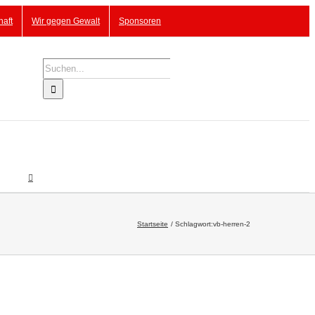
haft
Wir gegen Gewalt
Sponsoren
Suche
nach:
Startseite
Schlagwort:
vb-herren-2