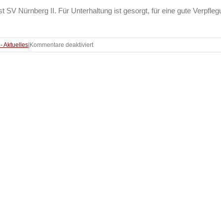
 SV Nürnberg II. Für Unterhaltung ist gesorgt, für eine gute Verpfle
für
 - Aktuelles
|
Kommentare deaktiviert
Volleyball
–
Heimspieltag
der
Herren
2
am
25.03.2023