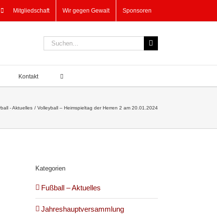
Mitgliedschaft
Wir gegen Gewalt
Sponsoren
Suche
nach:
Kontakt
ball - Aktuelles
Volleyball – Heimspieltag der Herren 2 am 20.01.2024
Kategorien
Fußball – Aktuelles
Jahreshauptversammlung