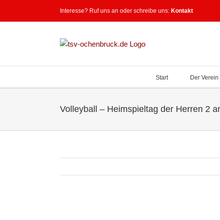
Zum
Interesse? Ruf uns an oder schreibe uns:
Kontakt
Inhalt
springen
Start
Der Verein
Volleyball – Heimspieltag der Herren 2 
Zeige