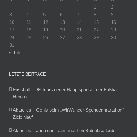
1
2
3
4
5
6
7
8
9
10
11
12
13
14
15
16
17
18
19
20
21
22
23
24
25
26
27
28
29
30
31
« Juli
LETZTE BEITRÄGE
Fussball – DF Tours neuer Hauptsponsor der Fußball-
Herren
Aktuelles – Ochis beim „WirWunder-Spendenmarathon“
Zieleinlauf
Aktuelles – Jana und Team machen Betriebsurlaub