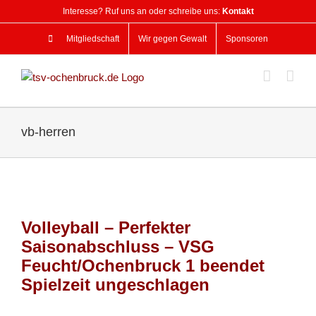
Zum
Interesse? Ruf uns an oder schreibe uns:
Kontakt
Inhalt
springen
Mitgliedschaft
Wir gegen Gewalt
Sponsoren
vb-herren
Volleyball – Perfekter
Saisonabschluss – VSG
Feucht/Ochenbruck 1 beendet
Spielzeit ungeschlagen