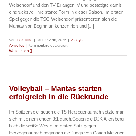
Weisendorf und den TV Erlangen IV und bestätigte damit
eindrucksvoll ihre starke Form in dieser Saison. Im ersten
Spiel gegen die TSG Weisendorf präsentierten sich die
Mantas von Beginn an konzentriert und [...]
Von
Ibo Culha
|
Januar 27th, 2026
|
Volleyball -
für
Aktuelles
|
Kommentare deaktiviert
Volleyball
Weiterlesen
–
VSG
Brückkanal
Mantas
setzen
Siegesserie
Volleyball – Mantas starten
fort
erfolgreich in die Rückrunde
Im Spitzenspiel gegen die TS Herzogenaurach setzte man
sich mit einem engen 3:1 durch.Gegen die DJK Allersberg
blieb die weiße Weste.Im ersten Satz gegen
Herzogenaurach begannen die Jungs von Coach Metzner