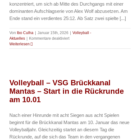
konzentriert, um sich ab Mitte des Durchgangs mit einer
dominanten Aufschlagserie von Alex Wolf abzusetzen. Am
Ende stand ein verdientes 25:12. Ab Satz zwei spielte [...]
Von
Ibo Culha
|
Januar 15th, 2026
|
Volleyball -
für
Aktuelles
|
Kommentare deaktiviert
Volleyball
Weiterlesen
–
Mantas
starten
erfolgreich
in
die
Volleyball – VSG Brückkanal
Rückrunde
Mantas – Start in die Rückrunde
am 10.01
Nach einer Hinrunde mit acht Siegen aus acht Spielen
beginnt für die Brückkanal Mantas am 10. Januar das neue
Volleyballjahr. Gleichzeitig startet an diesem Tag die
Rückrunde, auf die sich das Team in den vergangenen