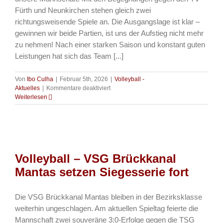
Fürth und Neunkirchen stehen gleich zwei
richtungsweisende Spiele an. Die Ausgangslage ist klar –
gewinnen wir beide Partien, ist uns der Aufstieg nicht mehr
zu nehmen! Nach einer starken Saison und konstant guten
Leistungen hat sich das Team [...]
Von
Ibo Culha
|
Februar 5th, 2026
|
Volleyball -
für
Aktuelles
|
Kommentare deaktiviert
Volleyball
Weiterlesen
–
Showdown-
Wochenende
für
unsere
Volleyballer!
Volleyball – VSG Brückkanal
Mantas setzen Siegesserie fort
Die VSG Brückkanal Mantas bleiben in der Bezirksklasse
weiterhin ungeschlagen. Am aktuellen Spieltag feierte die
Mannschaft zwei souveräne 3:0-Erfolge gegen die TSG