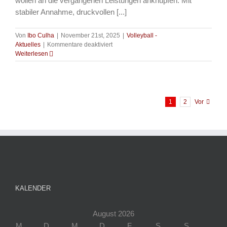
wollen an die vergangenen Leistungen anknüpfen. Mit
stabiler Annahme, druckvollen [...]
Von
Ibo Culha
|
November 21st, 2025
|
Volleyball -
für
Aktuelles
|
Kommentare deaktiviert
Volleyball
Weiterlesen
–
Vorbericht
Spieltag
Brückkanal
Mantas
1
2
Vor
KALENDER
August 2026
M
D
M
D
F
S
S