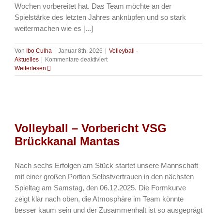
Wochen vorbereitet hat. Das Team möchte an der
Spielstärke des letzten Jahres anknüpfen und so stark
weitermachen wie es [...]
Von
Ibo Culha
|
Januar 8th, 2026
|
Volleyball -
für
Aktuelles
|
Kommentare deaktiviert
Volleyball
Weiterlesen
–
VSG
Brückkanal
Mantas
–
Start
Volleyball – Vorbericht VSG
in
die
Brückkanal Mantas
Rückrunde
am
10.01
Nach sechs Erfolgen am Stück startet unsere Mannschaft
mit einer großen Portion Selbstvertrauen in den nächsten
Spieltag am Samstag, den 06.12.2025. Die Formkurve
zeigt klar nach oben, die Atmosphäre im Team könnte
besser kaum sein und der Zusammenhalt ist so ausgeprägt