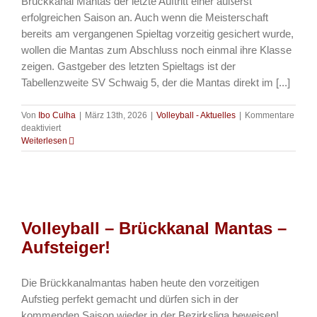
Brückkanal Mantas der letzte Auftritt einer äußerst
erfolgreichen Saison an. Auch wenn die Meisterschaft
bereits am vergangenen Spieltag vorzeitig gesichert wurde,
wollen die Mantas zum Abschluss noch einmal ihre Klasse
zeigen. Gastgeber des letzten Spieltags ist der
Tabellenzweite SV Schwaig 5, der die Mantas direkt im [...]
Von
Ibo Culha
|
März 13th, 2026
|
Volleyball - Aktuelles
|
Kommentare
für
deaktiviert
Volleyball
Weiterlesen
–
Mantas
letzter
Auftritt
der
Saison
Volleyball – Brückkanal Mantas –
–
14.03.2026
Aufsteiger!
Die Brückkanalmantas haben heute den vorzeitigen
Aufstieg perfekt gemacht und dürfen sich in der
kommenden Saison wieder in der Bezirksliga beweisen!