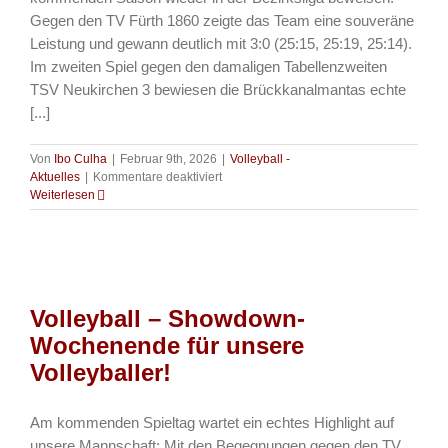
Gegen den TV Fürth 1860 zeigte das Team eine souveräne
Leistung und gewann deutlich mit 3:0 (25:15, 25:19, 25:14).
Im zweiten Spiel gegen den damaligen Tabellenzweiten
TSV Neukirchen 3 bewiesen die Brückkanalmantas echte
[...]
Von
Ibo Culha
|
Februar 9th, 2026
|
Volleyball -
für
Aktuelles
|
Kommentare deaktiviert
Volleyball
Weiterlesen
–
Brückkanal
Mantas
–
Aufsteiger!
Volleyball – Showdown-
Wochenende für unsere
Volleyballer!
Am kommenden Spieltag wartet ein echtes Highlight auf
unsere Mannschaft: Mit den Begegnungen gegen den TV