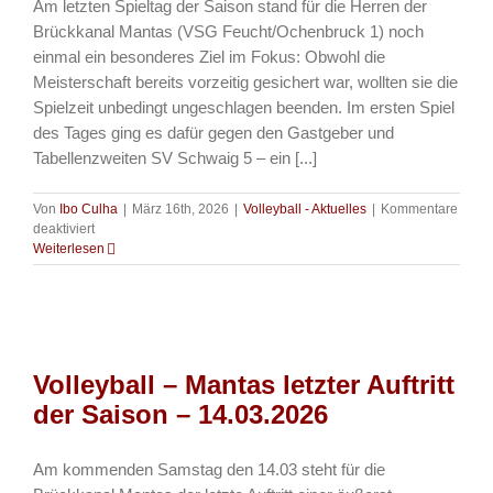
Am letzten Spieltag der Saison stand für die Herren der
Brückkanal Mantas (VSG Feucht/Ochenbruck 1) noch
einmal ein besonderes Ziel im Fokus: Obwohl die
Meisterschaft bereits vorzeitig gesichert war, wollten sie die
Spielzeit unbedingt ungeschlagen beenden. Im ersten Spiel
des Tages ging es dafür gegen den Gastgeber und
Tabellenzweiten SV Schwaig 5 – ein [...]
Von
Ibo Culha
|
März 16th, 2026
|
Volleyball - Aktuelles
|
Kommentare
für
deaktiviert
Volleyball
Weiterlesen
–
Perfekter
Saisonabschluss
–
VSG
Feucht/Ochenbruck
Volleyball – Mantas letzter Auftritt
1
beendet
der Saison – 14.03.2026
Spielzeit
ungeschlagen
Am kommenden Samstag den 14.03 steht für die