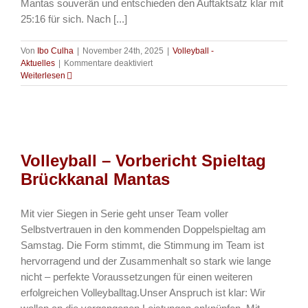
Mantas souverän und entschieden den Auftaktsatz klar mit
25:16 für sich. Nach [...]
Von
Ibo Culha
|
November 24th, 2025
|
Volleyball -
für
Aktuelles
|
Kommentare deaktiviert
Volleyball
Weiterlesen
–
VSG
setzt
Siegesserie
fort
Volleyball – Vorbericht Spieltag
Brückkanal Mantas
Mit vier Siegen in Serie geht unser Team voller
Selbstvertrauen in den kommenden Doppelspieltag am
Samstag. Die Form stimmt, die Stimmung im Team ist
hervorragend und der Zusammenhalt so stark wie lange
nicht – perfekte Voraussetzungen für einen weiteren
erfolgreichen Volleyballtag.Unser Anspruch ist klar: Wir