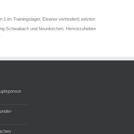
 im Trainingslager, Eleanor verhindert) setzten
zwang-Schwabach und Neunkirchen. Hervorzuheben
.
auptsponsor
under-
achen