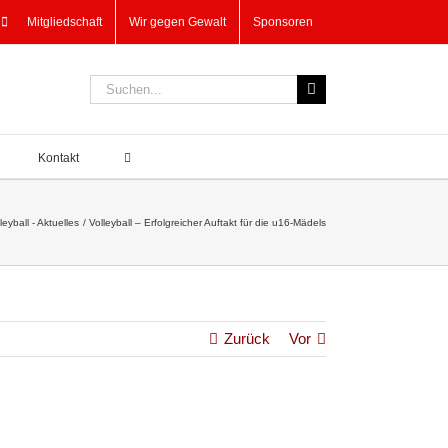
Mitgliedschaft
Wir gegen Gewalt
Sponsoren
Suche
nach:
Kontakt
leyball - Aktuelles
Volleyball – Erfolgreicher Auftakt für die u16-Mädels
Zurück
Vor