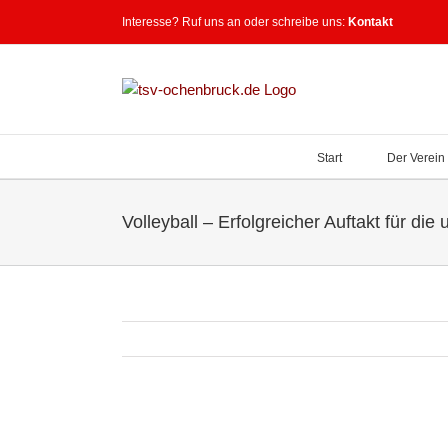
Zum
Interesse? Ruf uns an oder schreibe uns:
Kontakt
Inhalt
springen
Start
Der Verein
Volleyball – Erfolgreicher Auftakt für di
Zeige