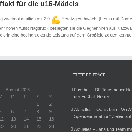
ftakt für die u16-Mädels
g zweimal deutlich mit 2:0
Ersatzgeschwächt (Leana mit Damen 1
sehr hohen Aufschlagdruck besiegten sie die Gegnerinnen aus Kat
ielerin eine beeindruckende Leistung auf dem Großfeld zeigen konnte
LETZTE BEITRÄGE
August 2026
Fussball – DF Tours neuer H
der Fußball-Herren
M
D
F
S
S
1
2
Aktuelles – Ochis beim „WirW
5
6
7
8
9
Spendenmarathon“ Zieleinlauf
12
13
14
15
16
19
20
21
22
23
Aktuelles – Jana und Team m