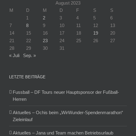
August 2023
M
D
M
D
F
S
S
1
2
3
4
5
6
7
8
9
10
11
12
13
14
15
16
17
18
19
20
21
22
23
24
25
26
27
28
29
30
31
« Juli
Sep. »
LETZTE BEITRÄGE
Fussball – DF Tours neuer Hauptsponsor der Fußball-
Herren
Aktuelles – Ochis beim „WirWunder-Spendenmarathon“
Zieleinlauf
Aktuelles – Jana und Team machen Betriebsurlaub