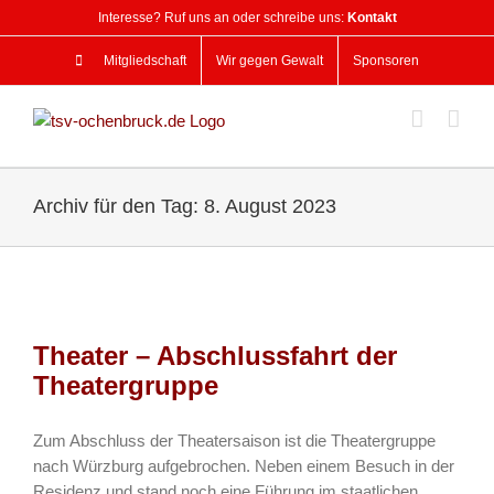
Zum
Interesse? Ruf uns an oder schreibe uns:
Kontakt
Inhalt
springen
Mitgliedschaft
Wir gegen Gewalt
Sponsoren
Archiv für den Tag:
8. August 2023
Theater – Abschlussfahrt der
Theatergruppe
Zum Abschluss der Theatersaison ist die Theatergruppe
nach Würzburg aufgebrochen. Neben einem Besuch in der
Residenz und stand noch eine Führung im staatlichen