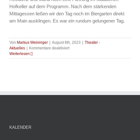
Hofkeller auf dem Programm. Nach dem stärkenden
Mittagessen ließen wir den Tag noch im Biergarten direkt
am Main ausklingen. Es war ein rundum gelungener Tag.
Von
Markus Weininger
|
August 8th, 2023
|
Theater -
für
Aktuelles
|
Kommentare deaktiviert
Theater
Weiterlesen
–
Abschlussfahrt
der
Theatergruppe
KALENDER