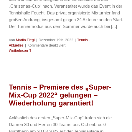
„Christmas-Cup“ nach. Veranstaltet wurde das Event in der
Tennishalle Feucht. Das privat organisierte Mixturnier fand
großen Andrang, insgesamt gingen 24 Akteure an den Start.
Der Turniermodus aus dem Sommer wurde auch bei [...]
Von
Martin Fiegl
|
Dezember 19th, 2022
|
Tennis -
für
Aktuelles
|
Kommentare deaktiviert
Tennis
Weiterlesen
–
„Christmas-
Cup
2022“
der
SG
Tennis – Premiere des „Super-
Ochenbruck/
Burgthann
Mix-Cup 2022“ gelungen –
gelungen
Wiederholung garantiert!
Anlässlich des ersten „Super-Mix-Cup“ trafen sich die
Damen 30 und Herren 30 Teams aus Ochenbruck/
Burgthann am 20.08.2022 auf der Tennisanlage in