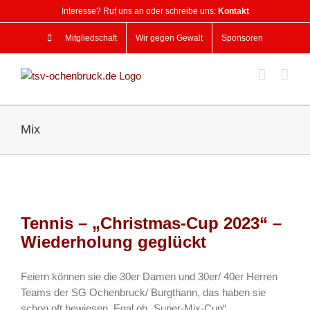
Zum
Interesse? Ruf uns an oder schreibe uns:
Kontakt
Inhalt
springen
Mitgliedschaft
Wir gegen Gewalt
Sponsoren
Mix
Tennis – „Christmas-Cup 2023“ –
Wiederholung geglückt
Feiern können sie die 30er Damen und 30er/ 40er Herren
Teams der SG Ochenbruck/ Burgthann, das haben sie
schon oft bewiesen. Egal ob „Super-Mix-Cup“,