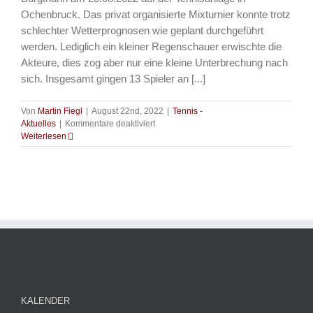
Ochenbruck. Das privat organisierte Mixturnier konnte trotz
schlechter Wetterprognosen wie geplant durchgeführt
werden. Lediglich ein kleiner Regenschauer erwischte die
Akteure, dies zog aber nur eine kleine Unterbrechung nach
sich. Insgesamt gingen 13 Spieler an [...]
Von
Martin Fiegl
|
August 22nd, 2022
|
Tennis -
für
Aktuelles
|
Kommentare deaktiviert
Tennis
Weiterlesen
–
Premiere
des
„Super-
Mix-
Cup
2022“
gelungen
–
Wiederholung
garantiert!
KALENDER