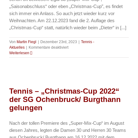
„Saisonabschluss“ oder eben „Christmas-Cup”, es findet
sich immer ein Anlass. So auch jetzt wieder kurz vor
Weihnachten. Am 22.12.2023 fand die 2. Auflage des
„Christmas-Cup“ statt, natürlich wieder beim „Dieter“ in [...]
Von
Martin Fiegl
|
Dezember 23rd, 2023
|
Tennis -
für
Aktuelles
|
Kommentare deaktiviert
Tennis
Weiterlesen
–
„Christmas-
Cup
2023“
–
Wiederholung
Tennis – „Christmas-Cup 2022“
geglückt
der SG Ochenbruck/ Burgthann
gelungen
Nach der tollen Premiere des „Super-Mix-Cup“ im August
diesen Jahres, legten die Damen 30 und Herren 30 Teams
aus Ochenbruck/ Burgthann am 16.12.2022 mit dem