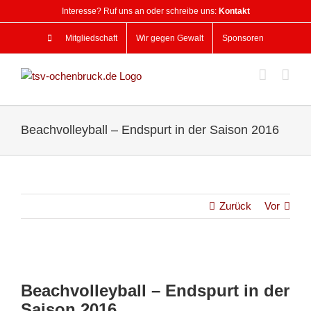
Zum
Interesse? Ruf uns an oder schreibe uns:
Kontakt
Inhalt
springen
Mitgliedschaft
Wir gegen Gewalt
Sponsoren
Beachvolleyball – Endspurt in der Saison 2016
Zurück
Vor
Zeige
grösseres
Beachvolleyball – Endspurt in der
Bild
Saison 2016