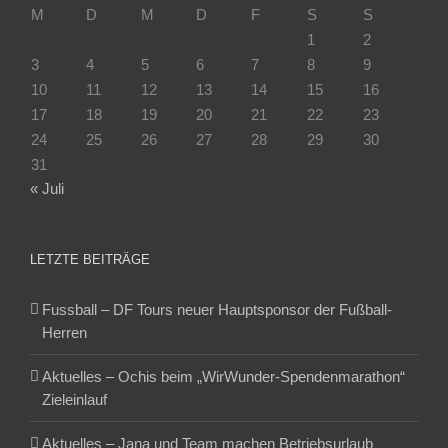
M
D
M
D
F
S
S
1
2
3
4
5
6
7
8
9
10
11
12
13
14
15
16
17
18
19
20
21
22
23
24
25
26
27
28
29
30
31
« Juli
LETZTE BEITRÄGE
Fussball – DF Tours neuer Hauptsponsor der Fußball-
Herren
Aktuelles – Ochis beim „WirWunder-Spendenmarathon“
Zieleinlauf
Aktuelles – Jana und Team machen Betriebsurlaub