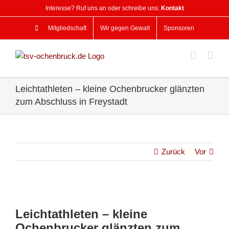
Zum
Interesse? Ruf uns an oder schreibe uns:
Kontakt
Inhalt
springen
Mitgliedschaft
Wir gegen Gewalt
Sponsoren
Leichtathleten – kleine Ochenbrucker glänzten
zum Abschluss in Freystadt
Zurück
Vor
Zeige
grösseres
Leichtathleten – kleine
Bild
Ochenbrucker glänzten zum