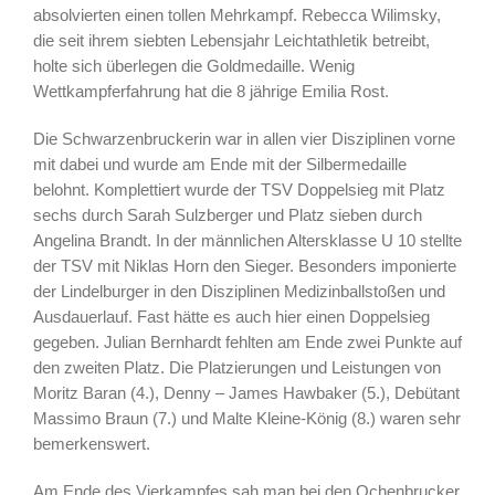
absolvierten einen tollen Mehrkampf. Rebecca Wilimsky,
die seit ihrem siebten Lebensjahr Leichtathletik betreibt,
holte sich überlegen die Goldmedaille. Wenig
Wettkampferfahrung hat die 8 jährige Emilia Rost.
Die Schwarzenbruckerin war in allen vier Disziplinen vorne
mit dabei und wurde am Ende mit der Silbermedaille
belohnt. Komplettiert wurde der TSV Doppelsieg mit Platz
sechs durch Sarah Sulzberger und Platz sieben durch
Angelina Brandt. In der männlichen Altersklasse U 10 stellte
der TSV mit Niklas Horn den Sieger. Besonders imponierte
der Lindelburger in den Disziplinen Medizinballstoßen und
Ausdauerlauf. Fast hätte es auch hier einen Doppelsieg
gegeben. Julian Bernhardt fehlten am Ende zwei Punkte auf
den zweiten Platz. Die Platzierungen und Leistungen von
Moritz Baran (4.), Denny – James Hawbaker (5.), Debütant
Massimo Braun (7.) und Malte Kleine-König (8.) waren sehr
bemerkenswert.
Am Ende des Vierkampfes sah man bei den Ochenbrucker