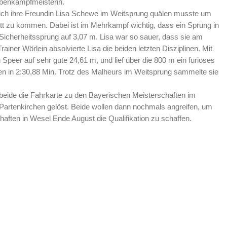
benkampfmeisterin.
ich ihre Freundin Lisa Schewe im Weitsprung quälen musste um
t zu kommen. Dabei ist im Mehrkampf wichtig, dass ein Sprung in
icherheitssprung auf 3,07 m. Lisa war so sauer, dass sie am
rainer Wörlein absolvierte Lisa die beiden letzten Disziplinen. Mit
Speer auf sehr gute 24,61 m, und lief über die 800 m ein furioses
nen in 2:30,88 Min. Trotz des Malheurs im Weitsprung sammelte sie
beide die Fahrkarte zu den Bayerischen Meisterschaften im
artenkirchen gelöst. Beide wollen dann nochmals angreifen, um
aften in Wesel Ende August die Qualifikation zu schaffen.