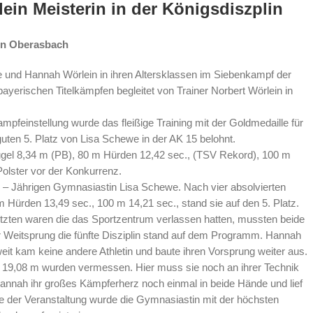
ein Meisterin in der Königsdiszplin
in Oberasbach
 und Hannah Wörlein in ihren Altersklassen im Siebenkampf der
bayerischen Titelkämpfen begleitet von Trainer Norbert Wörlein in
feinstellung wurde das fleißige Training mit der Goldmedaille für
uten 5. Platz von Lisa Schewe in der AK 15 belohnt.
el 8,34 m (PB), 80 m Hürden 12,42 sec., (TSV Rekord), 100 m
Polster vor der Konkurrenz.
– Jährigen Gymnasiastin Lisa Schewe. Nach vier absolvierten
 Hürden 13,49 sec., 100 m 14,21 sec., stand sie auf den 5. Platz.
tzten waren die das Sportzentrum verlassen hatten, mussten beide
 Weitsprung die fünfte Disziplin stand auf dem Programm. Hannah
eit kam keine andere Athletin und baute ihren Vorsprung weiter aus.
r 19,08 m wurden vermessen. Hier muss sie noch an ihrer Technik
annah ihr großes Kämpferherz noch einmal in beide Hände und lief
e der Veranstaltung wurde die Gymnasiastin mit der höchsten