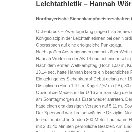
grösseres
Leichtathletik – Hannah Wörl
Bild
Nordbayerische Siebenkampfmeisterschaften 
Ochenbruck – Zwei Tage lang gingen Lisa Schewe
Königsdisziplin der Leichtathletinnen bei den Nord
Oberasbach auf eine erfolgreiche Punktejagt.
Nach großen Anstrengungen und mit zäher Wettkamp
Hannah Wörlein in der AK 14 und mit einem sehr g
Nach dem ersten Wettkampftag (Hoch 1,50 m, Kug
13,14 sec. hatte Hannah bereits ein beachtliches 
Ein gelungenes Siebenkampf-Debüt gelang der 15 
Disziplinen (Hoch 1,47 m, Kugel 7,97 m (PB), 80 m
Obwohl die Mädels in der U 16 am Samstag die le
am Sonntagmorgen als Erste wieder antreten. Der
hatte einen erstklassigen Versuch auf 5,11 m. Sow
Der Speerwurf war ihre schwächste Disziplin. Nu
feilen. Im abschließenden 800-Meter-Lauf nahm H
mit 2:31,40 Minuten persönliche Bestzeit. Am End