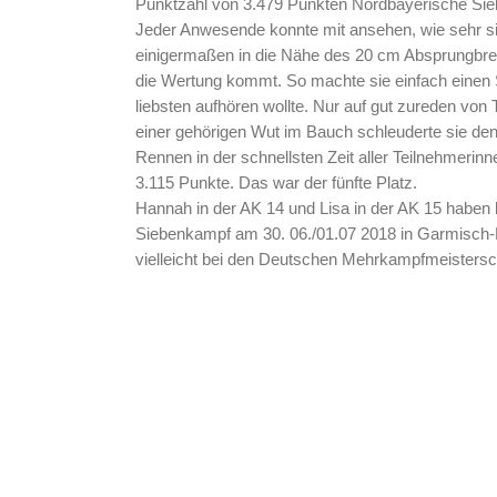
Punktzahl von 3.479 Punkten Nordbayerische Sie
Jeder Anwesende konnte mit ansehen, wie sehr s
einigermaßen in die Nähe des 20 cm Absprungbret
die Wertung kommt. So machte sie einfach einen S
liebsten aufhören wollte. Nur auf gut zureden von T
einer gehörigen Wut im Bauch schleuderte sie den 
Rennen in der schnellsten Zeit aller Teilnehmerin
3.115 Punkte. Das war der fünfte Platz.
Hannah in der AK 14 und Lisa in der AK 15 haben 
Siebenkampf am 30. 06./01.07 2018 in Garmisch-P
vielleicht bei den Deutschen Mehrkampfmeistersch