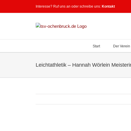
Zum
Interesse? Ruf uns an oder schreibe uns:
Kontakt
Inhalt
springen
Start
Der Verein
Leichtathletik – Hannah Wörlein Meisteri
Zeige