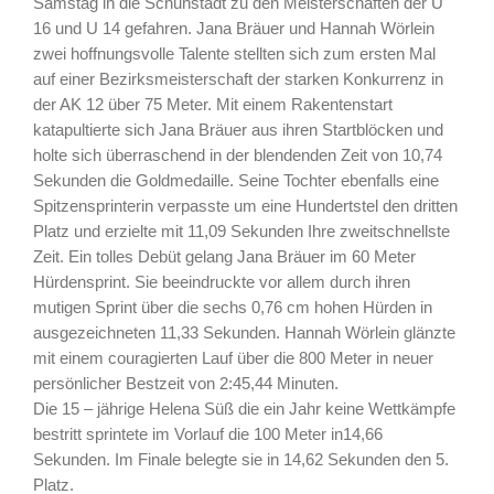
Samstag in die Schuhstadt zu den Meisterschaften der U
16 und U 14 gefahren. Jana Bräuer und Hannah Wörlein
zwei hoffnungsvolle Talente stellten sich zum ersten Mal
auf einer Bezirksmeisterschaft der starken Konkurrenz in
der AK 12 über 75 Meter. Mit einem Rakentenstart
katapultierte sich Jana Bräuer aus ihren Startblöcken und
holte sich überraschend in der blendenden Zeit von 10,74
Sekunden die Goldmedaille. Seine Tochter ebenfalls eine
Spitzensprinterin verpasste um eine Hundertstel den dritten
Platz und erzielte mit 11,09 Sekunden Ihre zweitschnellste
Zeit. Ein tolles Debüt gelang Jana Bräuer im 60 Meter
Hürdensprint. Sie beeindruckte vor allem durch ihren
mutigen Sprint über die sechs 0,76 cm hohen Hürden in
ausgezeichneten 11,33 Sekunden. Hannah Wörlein glänzte
mit einem couragierten Lauf über die 800 Meter in neuer
persönlicher Bestzeit von 2:45,44 Minuten.
Die 15 – jährige Helena Süß die ein Jahr keine Wettkämpfe
bestritt sprintete im Vorlauf die 100 Meter in14,66
Sekunden. Im Finale belegte sie in 14,62 Sekunden den 5.
Platz.