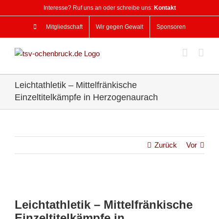
Zum
Interesse? Ruf uns an oder schreibe uns:
Kontakt
Inhalt
springen
Mitgliedschaft
Wir gegen Gewalt
Sponsoren
Leichtathletik – Mittelfränkische
Einzeltitelkämpfe in Herzogenaurach
Zurück
Vor
Zeige
grösseres
Leichtathletik – Mittelfränkische
Bild
Einzeltitelkämpfe in