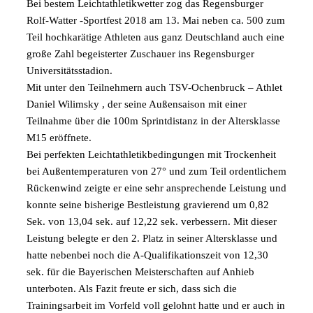
Bei bestem Leichtathletikwetter zog das Regensburger
Rolf-Watter -Sportfest
2018 am 13. Mai neben ca. 500 zum
Teil hochkarätige Athleten aus ganz Deutschland auch eine
große Zahl begeisterter Zuschauer ins Regensburger
Universitätsstadion.
Mit unter den Teilnehmern auch TSV-Ochenbruck – Athlet
Daniel Wilimsky , der seine Außensaison mit einer
Teilnahme über die 100m Sprintdistanz in der Altersklasse
M15 eröffnete.
Bei perfekten Leichtathletikbedingungen mit Trockenheit
bei Außentemperaturen von 27° und zum Teil ordentlichem
Rückenwind zeigte er eine sehr ansprechende
Leistung und
konnte seine bisherige Bestleistung gravierend um 0,82
Sek. von 13,04 sek. auf 12,22 sek. verbessern. Mit dieser
Leistung belegte er den 2. Platz in seiner Altersklasse und
hatte nebenbei noch die A-Qualifikationszeit von 12,30
sek. für die Bayerischen Meisterschaften auf Anhieb
unterboten. Als Fazit freute er sich, dass sich die
Trainingsarbeit im Vorfeld voll gelohnt hatte und er auch in