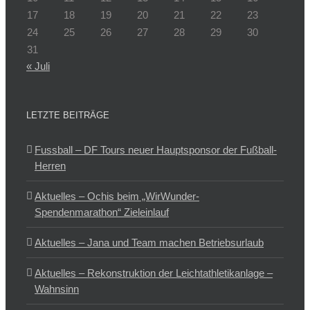
17
18
19
20
21
22
23
24
25
26
27
28
29
30
31
« Juli
LETZTE BEITRÄGE
Fussball – DF Tours neuer Hauptsponsor der Fußball-
Herren
Aktuelles – Ochis beim „WirWunder-
Spendenmarathon“ Zieleinlauf
Aktuelles – Jana und Team machen Betriebsurlaub
Aktuelles – Rekonstruktion der Leichtathletikanlage –
Wahnsinn