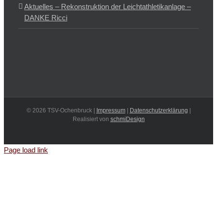
Aktuelles – Rekonstruktion der Leichtathletikanlage –
DANKE Ricci
©
2026 TSV-Ochenbruck |
Impressum
|
Datenschutzerklärung
|
Realisiert von
schmiDesign
Page load link