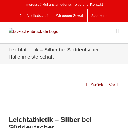
Zum
Interesse? Ruf uns an oder schreibe uns:
Kontakt
Inhalt
springen
Mitgliedschaft
Wir gegen Gewalt
Sponsoren
Leichtathletik – Silber bei Süddeutscher
Hallenmeisterschaft
Zurück
Vor
Zeige
grösseres
Leichtathletik – Silber bei
Bild
Süddeutscher