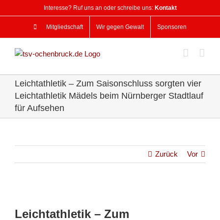
Zum
Interesse? Ruf uns an oder schreibe uns:
Kontakt
Inhalt
springen
Mitgliedschaft
Wir gegen Gewalt
Sponsoren
Leichtathletik – Zum Saisonschluss sorgten vier
Leichtathletik Mädels beim Nürnberger Stadtlauf
für Aufsehen
Zurück
Vor
Zeige
grösseres
Leichtathletik – Zum