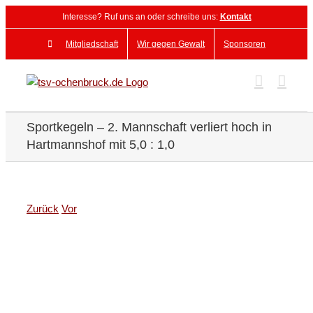
Zum
Interesse? Ruf uns an oder schreibe uns:
Kontakt
Inhalt
springen
Mitgliedschaft
Wir gegen Gewalt
Sponsoren
Sportkegeln – 2. Mannschaft verliert hoch in
Hartmannshof mit 5,0 : 1,0
Zurück
Vor
Zeige
grösseres
Bild