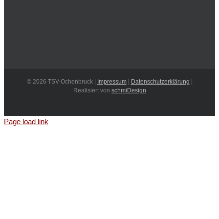
©
2026 TSV-Ochenbruck |
Impressum
|
Datenschutzerklärung
|
Realisiert von
schmiDesign
Page load link