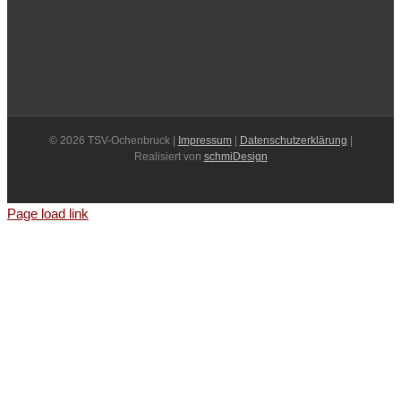
©
2026 TSV-Ochenbruck |
Impressum
|
Datenschutzerklärung
|
Realisiert von
schmiDesign
Page load link