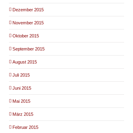
Dezember 2015
November 2015
Oktober 2015
September 2015
August 2015
Juli 2015
Juni 2015
Mai 2015
März 2015
Februar 2015