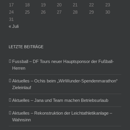
17
18
19
20
21
22
23
24
25
26
27
28
29
30
31
« Juli
LETZTE BEITRÄGE
Fussball – DF Tours neuer Hauptsponsor der Fußball-
Herren
Aktuelles – Ochis beim „WirWunder-Spendenmarathon“
Zieleinlauf
Aktuelles – Jana und Team machen Betriebsurlaub
Aktuelles – Rekonstruktion der Leichtathletikanlage –
Wahnsinn