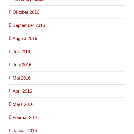
Oktober 2016
September 2016
August 2016
Juli 2016
Juni 2016
Mai 2016
April 2016
März 2016
Februar 2016
Januar 2016