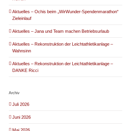
Aktuelles – Ochis beim „WirWunder-Spendenmarathon“
Zieleinlauf
Aktuelles – Jana und Team machen Betriebsurlaub
Aktuelles – Rekonstruktion der Leichtathletikanlage –
Wahnsinn
Aktuelles – Rekonstruktion der Leichtathletikanlage –
DANKE Ricci
Archiv
Juli 2026
Juni 2026
Mai 2026