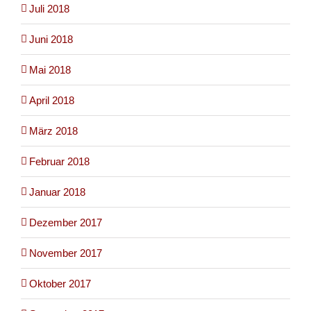
Juli 2018
Juni 2018
Mai 2018
April 2018
März 2018
Februar 2018
Januar 2018
Dezember 2017
November 2017
Oktober 2017