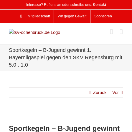
Zum
Interesse? Ruf uns an oder schreibe uns:
Kontakt
Inhalt
springen
Mitgliedschaft
Wir gegen Gewalt
Sponsoren
Sportkegeln – B-Jugend gewinnt 1.
Bayernligaspiel gegen den SKV Regensburg mit
5,0 : 1,0
Zurück
Vor
Zeige
grösseres
Sportkegeln – B-Jugend gewinnt