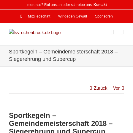
Zum
Interesse? Ruf uns an oder schreibe uns:
Kontakt
Inhalt
springen
Mitgliedschaft
Wir gegen Gewalt
Sponsoren
Sportkegeln – Gemeindemeisterschaft 2018 –
Siegerehrung und Supercup
Zurück
Vor
Sportkegeln –
Gemeindemeisterschaft 2018 –
Siegerehrung und Supercup