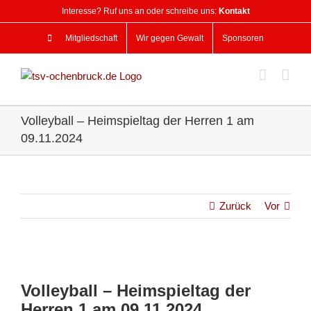
Zum
Interesse? Ruf uns an oder schreibe uns:
Kontakt
Inhalt
springen
Mitgliedschaft
Wir gegen Gewalt
Sponsoren
Volleyball – Heimspieltag der Herren 1 am
09.11.2024
Zurück
Vor
Zeige
grösseres
Volleyball – Heimspieltag der
Bild
Herren 1 am 09.11.2024