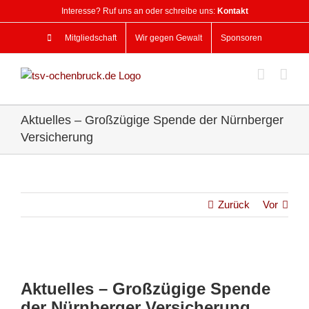
Zum
Interesse? Ruf uns an oder schreibe uns:
Kontakt
Inhalt
springen
Mitgliedschaft
Wir gegen Gewalt
Sponsoren
Aktuelles – Großzügige Spende der Nürnberger
Versicherung
Zurück
Vor
Zeige
grösseres
Aktuelles – Großzügige Spende
Bild
der Nürnberger Versicherung