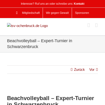
Zum
Interesse? Ruf uns an oder schreibe uns:
Kontakt
Inhalt
springen
Mitgliedschaft
Wir gegen Gewalt
Sponsoren
Beachvolleyball – Expert-Turnier in
Schwarzenbruck
Zurück
Vor
Zeige
grösseres
Beachvolleyball – Expert-Turnier
Bild
in Schwarzenbruck