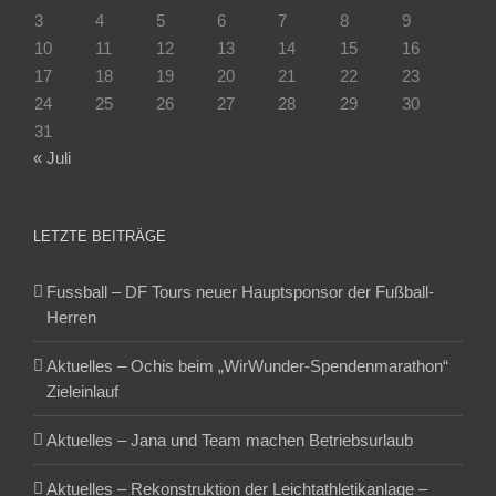
3
4
5
6
7
8
9
10
11
12
13
14
15
16
17
18
19
20
21
22
23
24
25
26
27
28
29
30
31
« Juli
LETZTE BEITRÄGE
Fussball – DF Tours neuer Hauptsponsor der Fußball-
Herren
Aktuelles – Ochis beim „WirWunder-Spendenmarathon“
Zieleinlauf
Aktuelles – Jana und Team machen Betriebsurlaub
Aktuelles – Rekonstruktion der Leichtathletikanlage –