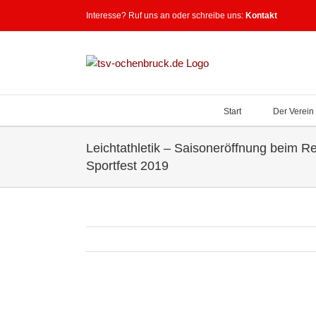
Zum
Interesse? Ruf uns an oder schreibe uns:
Kontakt
Inhalt
springen
Start
Der Verein
Leichtathletik – Saisoneröffnung beim R
Sportfest 2019
Zeige