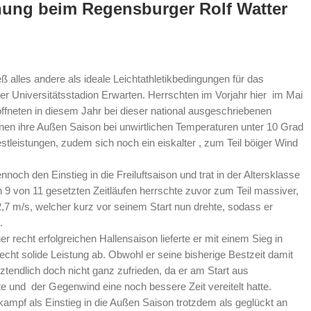
fnung beim Regensburger Rolf Watter
ß alles andere als ideale Leichtathletikbedingungen für das
r Universitätsstadion Erwarten. Herrschten im Vorjahr hier im Mai
fneten in diesem Jahr bei dieser national ausgeschriebenen
nen ihre Außen Saison bei unwirtlichen Temperaturen unter 10 Grad
stleistungen, zudem sich noch ein eiskalter , zum Teil böiger Wind
ch den Einstieg in die Freiluftsaison und trat in der Altersklasse
 9 von 11 gesetzten Zeitläufen herrschte zuvor zum Teil massiver,
,7 m/s, welcher kurz vor seinem Start nun drehte, sodass er
.
r recht erfolgreichen Hallensaison lieferte er mit einem Sieg in
echt solide Leistung ab. Obwohl er seine bisherige Bestzeit damit
ztendlich doch nicht ganz zufrieden, da er am Start aus
e und der Gegenwind eine noch bessere Zeit vereitelt hatte.
mpf als Einstieg in die Außen Saison trotzdem als geglückt an