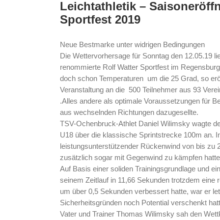
grösseres
Leichtathletik – Saisoneröf
Bild
Sportfest 2019
Neue Bestmarke unter widrigen Bedingungen
Die Wettervorhersage für Sonntag den 12.05.19 lie
renommierte Rolf Watter Sportfest im Regensburge
doch schon Temperaturen um die 25 Grad, so eröf
Veranstaltung an die 500 Teilnehmer aus 93 Verei
.Alles andere als optimale Voraussetzungen für Be
aus wechselnden Richtungen dazugesellte.
TSV-Ochenbruck-Athlet Daniel Wilimsky wagte denno
U18 über die klassische Sprintstrecke 100m an. In
leistungsunterstützender Rückenwind von bis zu 2
zusätzlich sogar mit Gegenwind zu kämpfen hatte
Auf Basis einer soliden Trainingsgrundlage und eine
seinem Zeitlauf in 11,66 Sekunden trotzdem eine r
um über 0,5 Sekunden verbessert hatte, war er let
Sicherheitsgründen noch Potential verschenkt hatt
Vater und Trainer Thomas Wilimsky sah den Wettka