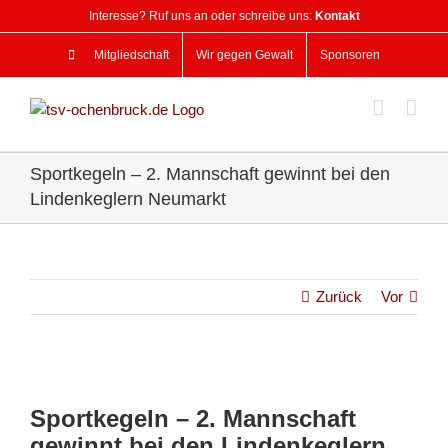
Zum
Interesse? Ruf uns an oder schreibe uns:
Kontakt
Inhalt
springen
Mitgliedschaft
Wir gegen Gewalt
Sponsoren
Sportkegeln – 2. Mannschaft gewinnt bei den
Lindenkeglern Neumarkt
Zurück
Vor
Zeige
grösseres
Sportkegeln – 2. Mannschaft
Bild
gewinnt bei den Lindenkeglern