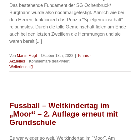
Das bestehende Fundament der SG Ochenbruck/
Burgthann wurde also nochmal gefestigt. Ähnlich wie bei
den Herren, funktioniert das Prinzip "Spielgemeinschaft"
reibungslos. Durch die tolle Gemeinschaft fielen am Ende
auch bei den letzten Zweiflern die Hemmungen und sie
waren bereit [...]
Von
Martin Fiegl
|
Oktober 13th, 2022
|
Tennis -
für
Aktuelles
|
Kommentare deaktiviert
Tennis
Weiterlesen
–
Damen
30
der
SG
Ochenbruck/
Fussball – Weltkindertag im
Burgthann
starten
„Moor“ – 2. Auflage erneut mit
verstärkt
Grundschule
in
die
Hallensaison
Es war wieder so weit, Weltkindertag im "Moor". Am