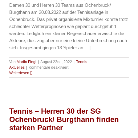
Damen 30 und Herren 30 Teams aus Ochenbruck/
Burgthann am 20.08.2022 auf der Tennisanlage in
Ochenbruck. Das privat organisierte Mixturnier konnte trotz
schlechter Wetterprognosen wie geplant durchgeführt
werden. Lediglich ein kleiner Regenschauer erwischte die
Akteure, dies zog aber nur eine kleine Unterbrechung nach
sich. Insgesamt gingen 13 Spieler an [...]
Von
Martin Fiegl
|
August 22nd, 2022
|
Tennis -
für
Aktuelles
|
Kommentare deaktiviert
Tennis
Weiterlesen
–
Premiere
des
„Super-
Mix-
Cup
Tennis – Herren 30 der SG
2022“
gelungen
Ochenbruck/ Burgthann finden
–
starken Partner
Wiederholung
garantiert!