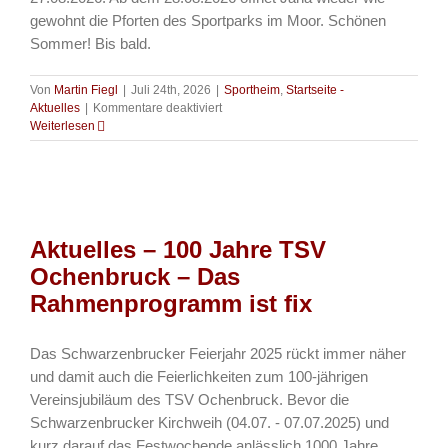
gewohnt die Pforten des Sportparks im Moor. Schönen
Sommer! Bis bald.
Von
Martin Fiegl
|
Juli 24th, 2026
|
Sportheim
,
Startseite -
für
Aktuelles
|
Kommentare deaktiviert
Aktuelles
Weiterlesen
–
Jana
und
Team
machen
Betriebsurlaub
Aktuelles – 100 Jahre TSV
Ochenbruck – Das
Rahmenprogramm ist fix
Das Schwarzenbrucker Feierjahr 2025 rückt immer näher
und damit auch die Feierlichkeiten zum 100-jährigen
Vereinsjubiläum des TSV Ochenbruck. Bevor die
Schwarzenbrucker Kirchweih (04.07. - 07.07.2025) und
kurz darauf das Festwochende anlässlich 1000 Jahre