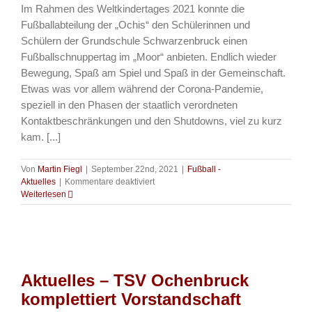
Im Rahmen des Weltkindertages 2021 konnte die
Fußballabteilung der „Ochis“ den Schülerinnen und
Schülern der Grundschule Schwarzenbruck einen
Fußballschnuppertag im „Moor“ anbieten. Endlich wieder
Bewegung, Spaß am Spiel und Spaß in der Gemeinschaft.
Etwas was vor allem während der Corona-Pandemie,
speziell in den Phasen der staatlich verordneten
Kontaktbeschränkungen und den Shutdowns, viel zu kurz
kam. [...]
Von
Martin Fiegl
|
September 22nd, 2021
|
Fußball -
für
Aktuelles
|
Kommentare deaktiviert
Fussball
Weiterlesen
–
Fußballschnuppertag
mit
237
Grundschülern
im
Aktuelles – TSV Ochenbruck
„Moor“
komplettiert Vorstandschaft