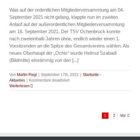
Was auf der ordentlichen Mitgliederversammlung am 04.
September 2021 nicht gelang, klappte nun im zweiten
Anlauf auf der außerordentlichen Mitgliederversammlung
am 16. September 2021. Der TSV Ochenbruck konnte
nach zweieinhalb Jahren ohne, endlich wieder einen 1.
Vorsitzenden an die Spitze des Gesamtvereins wählen. Als
neues Oberhaupt der „Ochis“ wurde Helmut Szabadi
(Bildmitte) einstimmig von den [...]
Von
Martin Fiegl
|
September 17th, 2021
|
Startseite -
für
Aktuelles
|
Kommentare deaktiviert
Aktuelles
Weiterlesen
–
TSV
Ochenbruck
komplettiert
Vorstandschaft
1
2
Vor