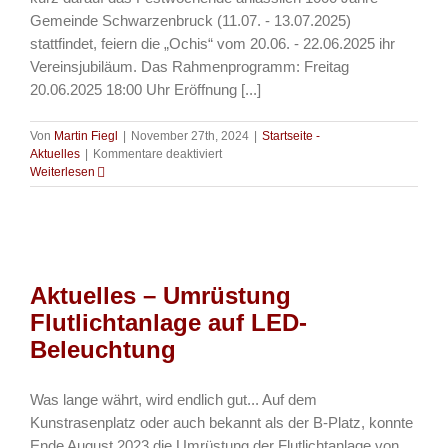
Gemeinde Schwarzenbruck (11.07. - 13.07.2025)
stattfindet, feiern die „Ochis“ vom 20.06. - 22.06.2025 ihr
Vereinsjubiläum. Das Rahmenprogramm: Freitag
20.06.2025 18:00 Uhr Eröffnung [...]
Von
Martin Fiegl
|
November 27th, 2024
|
Startseite -
für
Aktuelles
|
Kommentare deaktiviert
Aktuelles
Weiterlesen
–
100
Jahre
TSV
Ochenbruck
–
Aktuelles – Umrüstung
Das
Rahmenprogramm
Flutlichtanlage auf LED-
ist
Beleuchtung
fix
Was lange währt, wird endlich gut... Auf dem
Kunstrasenplatz oder auch bekannt als der B-Platz, konnte
Ende August 2023 die Umrüstung der Flutlichtanlage von