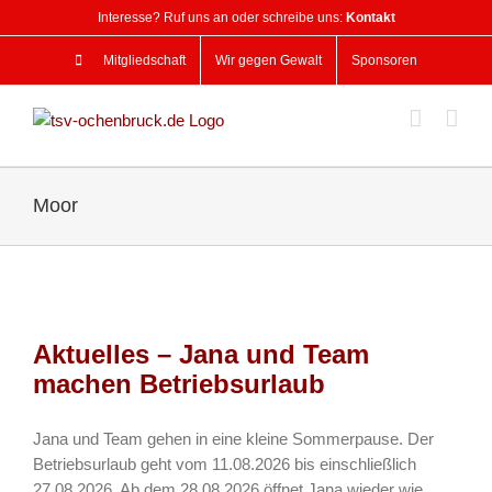
Zum
Interesse? Ruf uns an oder schreibe uns:
Kontakt
Inhalt
springen
Mitgliedschaft
Wir gegen Gewalt
Sponsoren
Moor
Aktuelles – Jana und Team
machen Betriebsurlaub
Jana und Team gehen in eine kleine Sommerpause. Der
Betriebsurlaub geht vom 11.08.2026 bis einschließlich
27.08.2026. Ab dem 28.08.2026 öffnet Jana wieder wie