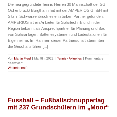
Die neu gegründete Tennis Herren 30 Mannschaft der SG
Ochenbruck/ Burgthann hat mit der AMPERIOS GmbH mit
Sitz in Schwarzenbruck einen starken Partner gefunden.
AMPERIOS ist ein Anbieter für Solartechnik und in der
Region bekannt als Ansprechpartner für Planung und Bau
von Solaranlagen, Batteriesystemen und Ladestationen für
Eigenheime. Im Rahmen dieser Partnerschaft stemmten
die Geschäftsführer [...]
Von
Martin Fiegl
|
Mai 9th, 2022
|
Tennis - Aktuelles
|
Kommentare
für
deaktiviert
Tennis
Weiterlesen
–
Herren
30
der
SG
Ochenbruck/
Fussball – Fußballschnuppertag
Burgthann
finden
mit 237 Grundschülern im „Moor“
starken
Partner