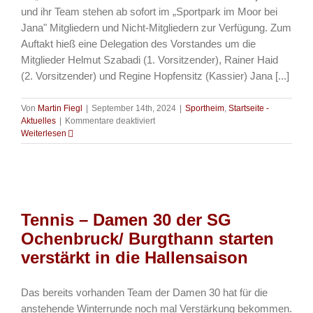
und ihr Team stehen ab sofort im „Sportpark im Moor bei
Jana" Mitgliedern und Nicht-Mitgliedern zur Verfügung. Zum
Auftakt hieß eine Delegation des Vorstandes um die
Mitglieder Helmut Szabadi (1. Vorsitzender), Rainer Haid
(2. Vorsitzender) und Regine Hopfensitz (Kassier) Jana [...]
Von
Martin Fiegl
|
September 14th, 2024
|
Sportheim
,
Startseite -
für
Aktuelles
|
Kommentare deaktiviert
Aktuelles
Weiterlesen
–
Dobrodošli
Jana
–
Voller
Erfolg
Tennis – Damen 30 der SG
bei
Wiedereröffnung
Ochenbruck/ Burgthann starten
verstärkt in die Hallensaison
Das bereits vorhanden Team der Damen 30 hat für die
anstehende Winterrunde noch mal Verstärkung bekommen.