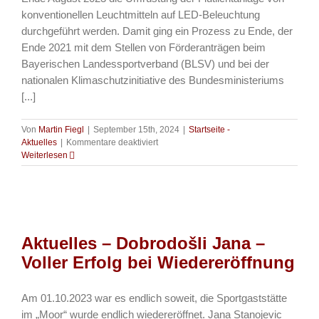
konventionellen Leuchtmitteln auf LED-Beleuchtung
durchgeführt werden. Damit ging ein Prozess zu Ende, der
Ende 2021 mit dem Stellen von Förderanträgen beim
Bayerischen Landessportverband (BLSV) und bei der
nationalen Klimaschutzinitiative des Bundesministeriums
[...]
Von
Martin Fiegl
|
September 15th, 2024
|
Startseite -
für
Aktuelles
|
Kommentare deaktiviert
Aktuelles
Weiterlesen
–
Umrüstung
Flutlichtanlage
auf
LED-
Beleuchtung
Aktuelles – Dobrodošli Jana –
Voller Erfolg bei Wiedereröffnung
Am 01.10.2023 war es endlich soweit, die Sportgaststätte
im „Moor“ wurde endlich wiedereröffnet. Jana Stanojevic