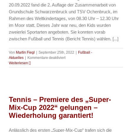
20.09.2022 fand die 2. Auflage der Zusammenarbeit von
Grundschule Schwarzenbruck und TSV Ochenbruck, im
Rahmen des Weltkindertages, von 08.30 Uhr – 12.30 Uhr
im Moor statt. Dieses Jahr war neu, den Kids wurden
zweierlei Sportarten angeboten. Sie konnten vorab
zwischen Fußball und Tennis (Bericht Tennis) wählen. [...]
Von
Martin Fiegl
|
September 25th, 2022
|
Fußball -
für
Aktuelles
|
Kommentare deaktiviert
Fussball
Weiterlesen
–
Weltkindertag
im
„Moor“
–
2.
Tennis – Premiere des „Super-
Auflage
erneut
Mix-Cup 2022“ gelungen –
mit
Wiederholung garantiert!
Grundschule
Anlässlich des ersten „Super-Mix-Cup“ trafen sich die