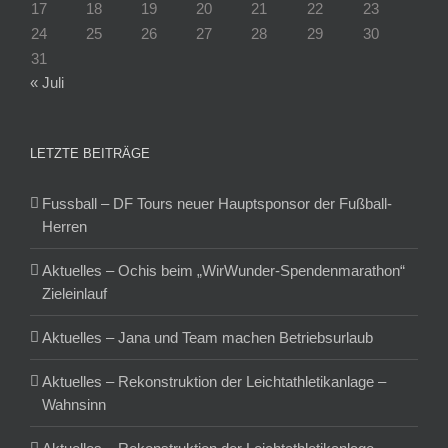
17
18
19
20
21
22
23
24
25
26
27
28
29
30
31
« Juli
LETZTE BEITRÄGE
Fussball – DF Tours neuer Hauptsponsor der Fußball-
Herren
Aktuelles – Ochis beim „WirWunder-Spendenmarathon“
Zieleinlauf
Aktuelles – Jana und Team machen Betriebsurlaub
Aktuelles – Rekonstruktion der Leichtathletikanlage –
Wahnsinn