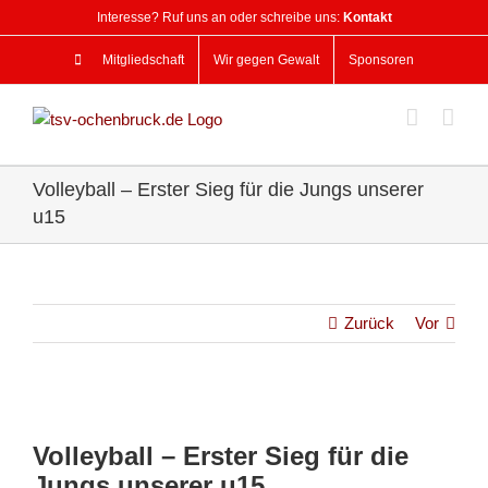
Zum
Interesse? Ruf uns an oder schreibe uns:
Kontakt
Inhalt
springen
Mitgliedschaft
Wir gegen Gewalt
Sponsoren
Volleyball – Erster Sieg für die Jungs unserer
u15
Zurück
Vor
Zeige
grösseres
Volleyball – Erster Sieg für die
Bild
Jungs unserer u15