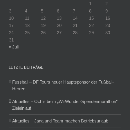
1
2
3
4
5
6
7
8
9
10
11
12
13
14
15
16
17
18
19
20
21
22
23
24
25
26
27
28
29
30
31
« Juli
LETZTE BEITRÄGE
Fussball – DF Tours neuer Hauptsponsor der Fußball-
Herren
Aktuelles – Ochis beim „WirWunder-Spendenmarathon“
Zieleinlauf
Aktuelles – Jana und Team machen Betriebsurlaub