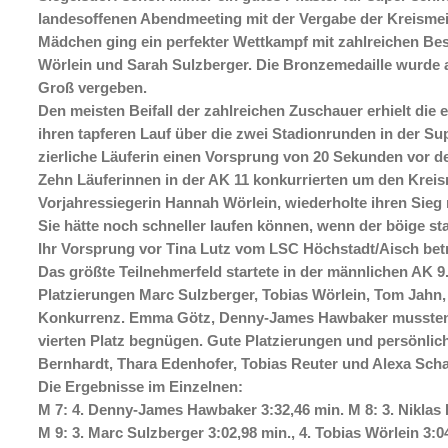
landesoffenen Abendmeeting mit der Vergabe der Kreismeist
Mädchen ging ein perfekter Wettkampf mit zahlreichen Be
Wörlein und Sarah Sulzberger. Die Bronzemedaille wurde 
Groß vergeben.
Den meisten Beifall der zahlreichen Zuschauer erhielt die 
ihren tapferen Lauf über die zwei Stadionrunden in der Su
zierliche Läuferin einen Vorsprung von 20 Sekunden vor de
Zehn Läuferinnen in der AK 11 konkurrierten um den Kreisme
Vorjahressiegerin Hannah Wörlein, wiederholte ihren Sieg 
Sie hätte noch schneller laufen können, wenn der böige sta
Ihr Vorsprung vor Tina Lutz vom LSC Höchstadt/Aisch bet
Das größte Teilnehmerfeld startete in der männlichen AK 9. 
Platzierungen Marc Sulzberger, Tobias Wörlein, Tom Jahn
Konkurrenz. Emma Götz, Denny-James Hawbaker mussten s
vierten Platz begnügen. Gute Platzierungen und persönlic
Bernhardt, Thara Edenhofer, Tobias Reuter und Alexa Schal
Die Ergebnisse im Einzelnen:
M 7: 4. Denny-James Hawbaker 3:32,46 min. M 8: 3. Niklas H
M 9: 3. Marc Sulzberger 3:02,98 min., 4. Tobias Wörlein 3:0