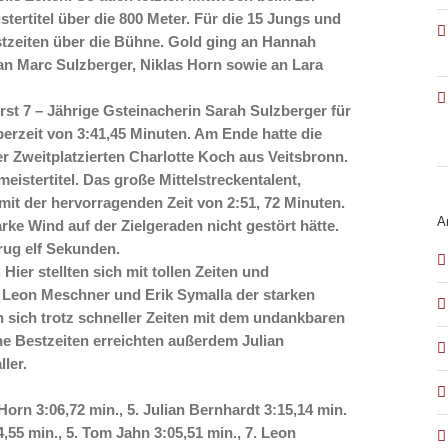
ertitel über die 800 Meter. Für die 15 Jungs und
stzeiten über die Bühne. Gold ging an Hannah
an Marc Sulzberger, Niklas Horn sowie an Lara
erst 7 – Jährige Gsteinacherin Sarah Sulzberger für
perzeit von 3:41,45 Minuten. Am Ende hatte die
r Zweitplatzierten Charlotte Koch aus Veitsbronn.
istertitel. Das große Mittelstreckentalent,
mit der hervorragenden Zeit von 2:51, 72 Minuten.
A
rke Wind auf der Zielgeraden nicht gestört hätte.
rug elf Sekunden.
Hier stellten sich mit tollen Zeiten und
, Leon Meschner und Erik Symalla der starken
ich trotz schneller Zeiten mit dem undankbaren
he Bestzeiten erreichten außerdem Julian
ler.
orn 3:06,72 min., 5. Julian Bernhardt 3:15,14 min.
4,55 min., 5. Tom Jahn 3:05,51 min., 7. Leon