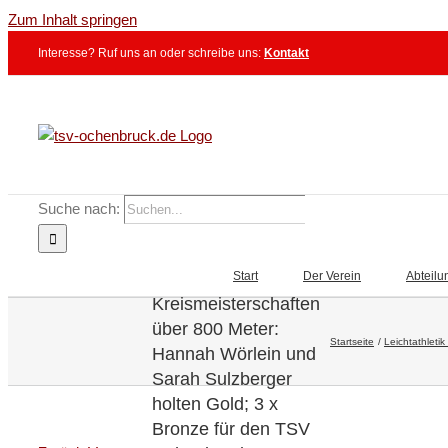
Zum Inhalt springen
Interesse? Ruf uns an oder schreibe uns:
Kontakt
Suche nach:
Leichtathletik –
Erstklassige Zeiten
bei den
Start
Der Verein
Abteilu
Kreismeisterschaften
über 800 Meter:
Startseite
Leichtathletik
Hannah Wörlein und
Sarah Sulzberger
holten Gold; 3 x
Bronze für den TSV