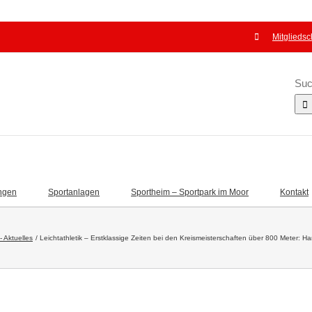
Mitgliedsc
Suc
ngen
Sportanlagen
Sportheim – Sportpark im Moor
Kontakt
 - Aktuelles
Leichtathletik – Erstklassige Zeiten bei den Kreismeisterschaften über 800 Meter: