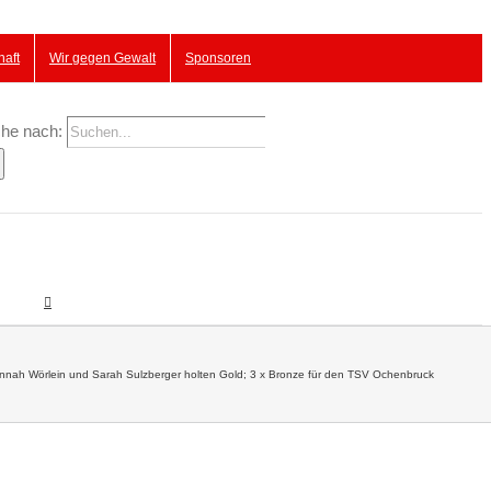
haft
Wir gegen Gewalt
Sponsoren
he nach:
 Hannah Wörlein und Sarah Sulzberger holten Gold; 3 x Bronze für den TSV Ochenbruck