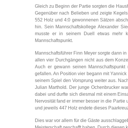
Gleich zu Beginn der Partie sorgten die Haush
Gegenüber nach Belieben und zeigte Kegelsp
552 Holz und 4:0 gewonnenen Sätzen abschlo
hin. Sein Mannschaftskollege Alexander Si
musste er in seinem Duell etwas mehr kä
Mannschaftspunkt.
Mannschaftsführer Finn Meyer sorgte dann in d
allen vier Durchgängen nicht aus dem Konzep
Auch er gewann seinen Mannschaftspunkt m
gefallen. An Position vier begann mit Yannic
seinem Spiel den Vorsprung weiter aus. Nac
Julian Marthold. Der junge Ochenbrucker wa
dabei und durfte sich diesmal mit einem Eins
Nervosität fand er immer besser in die Partie
und jeweils 447 Holz endete dieses Paarkreuz
Dies war vor allem für die Gäste ausschlaggeb
Meisterschaft geschafft haben. Durch diesen k