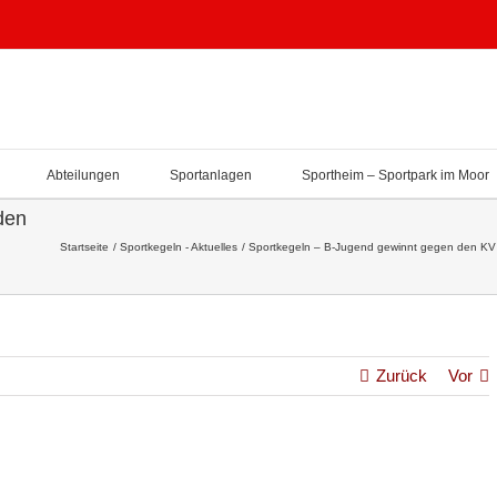
Abteilungen
Sportanlagen
Sportheim – Sportpark im Moor
den
Startseite
Sportkegeln - Aktuelles
Sportkegeln – B-Jugend gewinnt gegen den KV N
Zurück
Vor