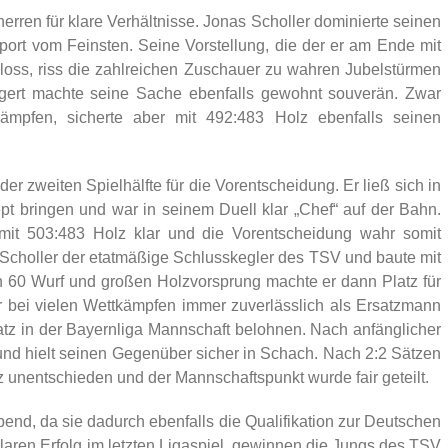
erren für klare Verhältnisse. Jonas Scholler dominierte seinen
ort vom Feinsten. Seine Vorstellung, die der er am Ende mit
ss, riss die zahlreichen Zuschauer zu wahren Jubelstürmen
egert machte seine Sache ebenfalls gewohnt souverän. Zwar
mpfen, sicherte aber mit 492:483 Holz ebenfalls seinen
er zweiten Spielhälfte für die Vorentscheidung. Er ließ sich in
t bringen und war in seinem Duell klar „Chef“ auf der Bahn.
it 503:483 Holz klar und die Vorentscheidung wahr somit
k Scholler der etatmäßige Schlusskegler des TSV und baute mit
h 60 Wurf und großen Holzvorsprung machte er dann Platz für
r bei vielen Wettkämpfen immer zuverlässlich als Ersatzmann
atz in der Bayernliga Mannschaft belohnen. Nach anfänglicher
 und hielt seinen Gegenüber sicher in Schach. Nach 2:2 Sätzen
 unentschieden und der Mannschaftspunkt wurde fair geteilt.
end, da sie dadurch ebenfalls die Qualifikation zur Deutschen
laren Erfolg im letzten Ligaspiel, gewinnen die Jungs des TSV